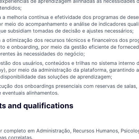
 experiências de aprendizagem alinhadas às necessidades 
tendidos;
a a melhoria contínua e efetividade dos programas de des
or meio do acompanhamento e análise de indicadores quali
que subsidiam tomadas de decisão e ajustes necessários;
 a otimização dos recursos técnicos e financeiros dos pr
o e onboarding, por meio da gestão eficiente de forneced
erentes às necessidades do negócio;
stão dos usuários, conteúdos e trilhas no sistema interno 
, por meio da administração da plataforma, garantindo a 
 disponibilidade das soluções de aprendizagem;
cução dos onboardings presenciais com reservas de salas,
 eventuais alinhamentos.
s and qualifications
or completo em Administração, Recursos Humanos, Psicolog
eas correlatas.