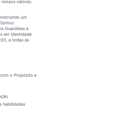
 nossos valores.
onstruindo um
. Somos
os Guardiões e
as em identidade
cD), e todas as
com o Propósito e
eção
 habilidades