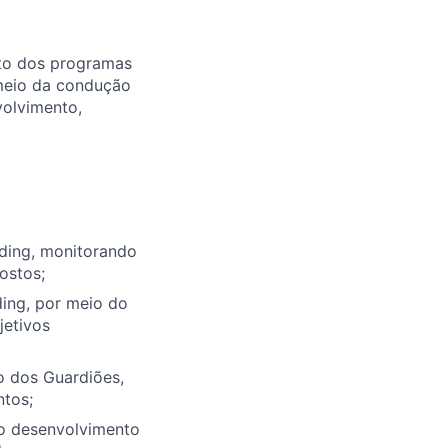
to dos programas
r meio da condução
olvimento,
ding, monitorando
ostos;
ding, por meio do
jetivos
o dos Guardiões,
ntos;
do desenvolvimento