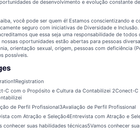
portunidades de desenvolvimento e evolução constante de
saiba, você pode ser quem é! Estamos conscientizando e c
camente seguro com iniciativas de Diversidade e Inclusão
acreditamos que essa seja uma responsabilidade de todos 
s nossas oportunidades estão abertas para pessoas divers
tnia, orientação sexual, origem, pessoas com deficiência (P
s possíveis.
ges
ration
1
Registration
t-C com o Propósito e Cultura da Contabilizei
2
Conect-C 
ntabilizei
ção de Perfil Profissional
3
Avaliação de Perfil Profissional
vista com Atração e Seleção
4
Entrevista com Atração e Sel
 conhecer suas habilidades técnicas
5
Vamos conhecer suas