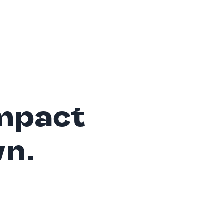
mpact
wn.