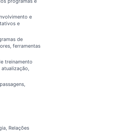
dos programas e
envolvimento e
tativos e
ogramas de
ores, ferramentas
de treinamento
atualização,
 passagens,
ia, Relações