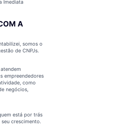
a Imediata
 COM A
ntabilizei, somos o
 gestão de CNPJs.
e atendem
nos empreendedores
atividade, como
 de negócios,
 quem está por trás
 seu crescimento.