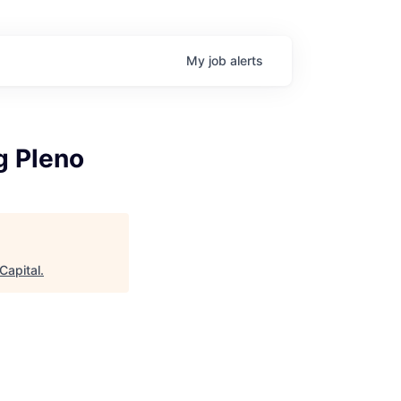
My
job
alerts
g Pleno
Capital
.