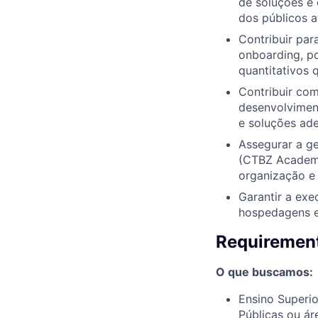
de soluções e
dos públicos a
Contribuir par
onboarding, p
quantitativos 
Contribuir com
desenvolviment
e soluções ad
Assegurar a ge
(CTBZ Academy)
organização e
Garantir a exe
hospedagens e
Requirement
O que buscamos:
Ensino Superi
Públicas ou ár