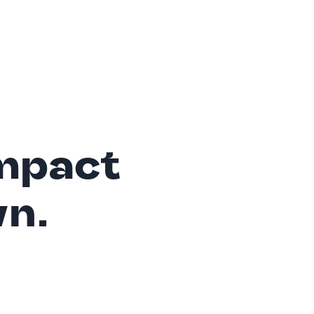
mpact
wn.