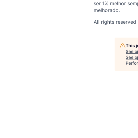
ser 1% melhor sem
melhorado.
All rights reserved
This 
See o
See op
Perfo