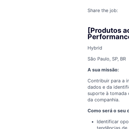
Share the job:
[Produtos a
Performance
Hybrid
São Paulo, SP, BR
A sua missão:
Contribuir para a 
dados e da identif
suporte à tomada d
da companhia.
Como será o seu di
Identificar op
tendências de