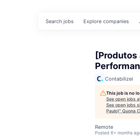
Search
jobs
Explore
companies
[Produtos 
Performan
Contabilizei
This job is no 
See open jobs a
See open jobs si
Paulo)
"
Quona C
Remote
Posted
6+ months ag