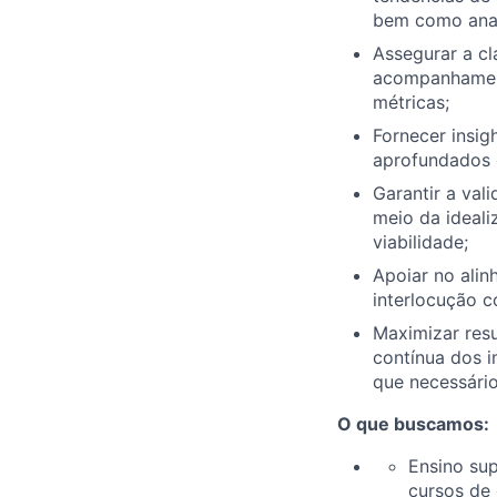
bem como anal
Assegurar a cl
acompanhament
métricas;
Fornecer insig
aprofundados 
Garantir a val
meio da ideal
viabilidade;
Apoiar no alin
interlocução 
Maximizar resu
contínua dos i
que necessário
O que buscamos:
Ensino su
cursos de 