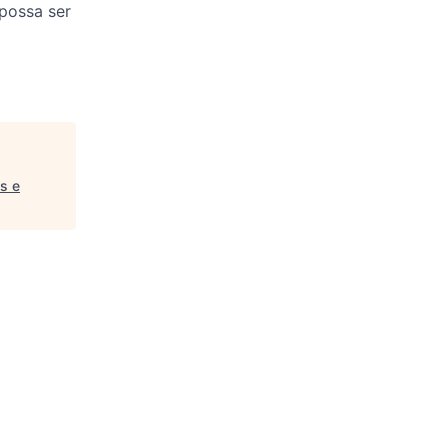
possa ser
s e