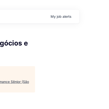
My
job
alerts
egócios e
rmance Sênior (São