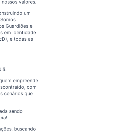
 nossos valores.
onstruindo um
. Somos
os Guardiões e
as em identidade
cD), e todas as
iã.
e quem empreende
scontraído, com
es cenários que
nada sendo
cia!
 ações, buscando