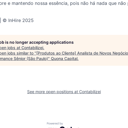
pre e mantendo nossa essência, pois não há nada que não 
 | © InHire 2025
job is no longer accepting applications
pen jobs at
Contabilizei
.
en jobs similar to "
[Produtos ao Cliente] Analista de Novos Negócio
rmance Sênior (São Paulo)
"
Quona Capital
.
See more open positions at
Contabilizei
Powered by Getro.com