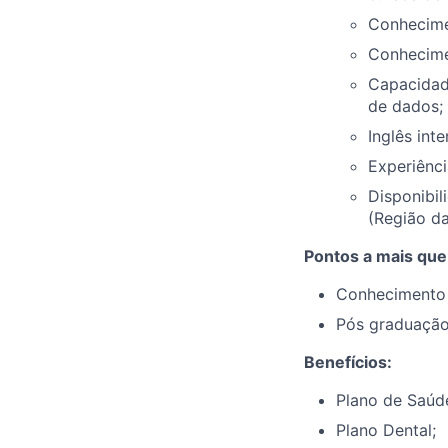
Conhecime
Conhecime
Capacidad
de dados;
Inglês int
Experiênci
Disponibi
(Região da
Pontos a mais que
Conhecimento 
Pós graduaçã
Benefícios:
Plano de Saúd
Plano Dental;