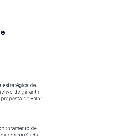
 e
e estratégica de
etivo de garantir
 proposta de valor
monitoramento de
da concorrência,