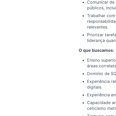
Comunicar de f
públicos, incl
Trabalhar com 
responsabilida
relevantes.
Priorizar tare
liderança quan
O que buscamos:
Ensino superi
áreas correlata
Domínio de SQ
Experiência re
digitais.
Experiência e
Capacidade ana
ceticismo met