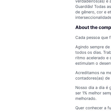
verdadeiros(as) e 
Guardiãs! Todas a
de gênero, cor e e
interseccionalidade
About the com
Cada pessoa que f
Agindo sempre de 
todos os dias. Tr
ritmo acelerado e 
estimulam o desen
Acreditamos na mel
contadores(as) de 
Nosso dia a dia é
ser 1% melhor sem
melhorado.
Quer conhecer a f