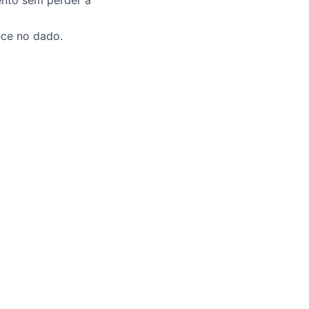
ento sem perder a
ece no dado.