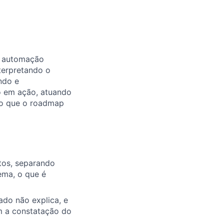
de automação
terpretando o
ndo e
o em ação, atuando
do que o roadmap
tos, separando
ema, o que é
ado não explica, e
 a constatação do