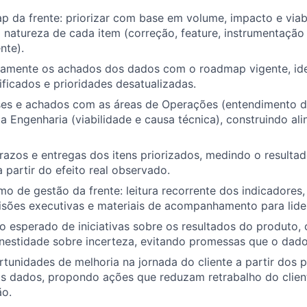
p da frente: priorizar com base em volume, impacto e viab
a natureza de cada item (correção, feature, instrumentação
nte).
uamente os achados dos dados com o roadmap vigente, ide
sificados e prioridades desatualizadas.
eses e achados com as áreas de Operações (entendimento 
 a Engenharia (viabilidade e causa técnica), construindo al
azos e entregas dos itens priorizados, medindo o resulta
a partir do efeito real observado.
tmo de gestão da frente: leitura recorrente dos indicadores
isões executivas e materiais de acompanhamento para lider
to esperado de iniciativas sobre os resultados do produto
onestidade sobre incerteza, evitando promessas que o dado
ortunidades de melhoria na jornada do cliente a partir dos 
s dados, propondo ações que reduzam retrabalho do clien
ão.