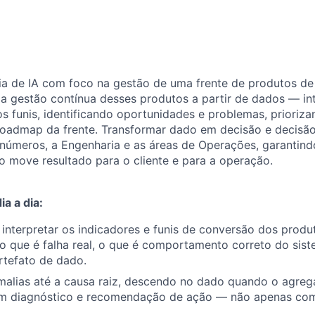
oria de IA com foco na gestão de uma frente de produtos 
r a gestão contínua desses produtos a partir de dados — in
funis, identificando oportunidades e problemas, prioriza
admap da frente. Transformar dado em decisão e decisã
 números, a Engenharia e as áreas de Operações, garantin
ato move resultado para o cliente e para a operação.
a a dia:
nterpretar os indicadores e funis de conversão dos produ
: o que é falha real, o que é comportamento correto do sist
rtefato de dado.
malias até a causa raiz, descendo no dado quando o agreg
m diagnóstico e recomendação de ação — não apenas com