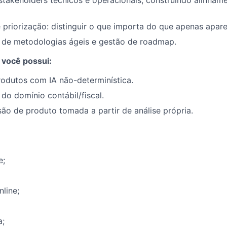
takeholders técnicos e operacionais, construindo alinham
priorização: distinguir o que importa do que apenas apar
de metodologias ágeis e gestão de roadmap.
 você possui:
odutos com IA não-determinística.
o domínio contábil/fiscal.
ão de produto tomada a partir de análise própria.
e;
nline;
a;