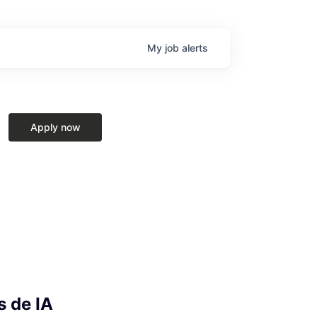
My
job
alerts
Apply now
s de IA