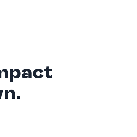
mpact
wn.