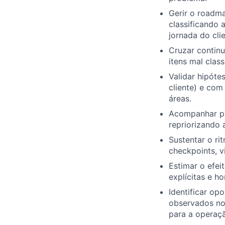
Gerir o roadma
classificando 
jornada do clie
Cruzar contin
itens mal clas
Validar hipót
cliente) e com
áreas.
Acompanhar pr
repriorizando 
Sustentar o ri
checkpoints, v
Estimar o efei
explícitas e h
Identificar op
observados no
para a operaç