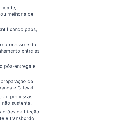
ilidade,
 ou melhoria de
ntificando gaps,
do processo e do
inhamento entre as
do pós-entrega e
, preparação de
ança e C-level.
, com premissas
 não sustenta.
padrões de fricção
te e transbordo