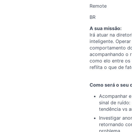
Remote
BR
A sua missão:
Irá atuar na diret
inteligente. Opera
comportamento dos 
acompanhando o ro
como elo entre os
reflita o que de f
Como será o seu di
Acompanhar e i
sinal de ruído
tendência vs a
Investigar ano
retornando co
problema.