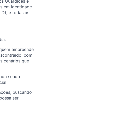
os Guardiões e
as em identidade
cD), e todas as
iã.
e quem empreende
scontraído, com
es cenários que
nada sendo
cia!
 ações, buscando
possa ser