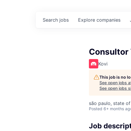
Search
jobs
Explore
companies
Consultor 
Kovi
This job is no 
See open jobs a
See open jobs si
são paulo, state of
Posted
6+ months ag
Job descrip