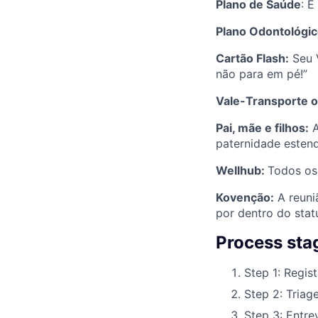
Plano de Saúde
: É
Plano Odontológic
Cartão Flash:
Seu V
não para em pé!”
Vale-Transporte o
Pai, mãe e filhos:
A
paternidade estend
Wellhub:
Todos os 
Kovenção:
A reuni
por dentro do stat
Process sta
Step 1: Regist
Step 2: Triag
Step 3: Entre