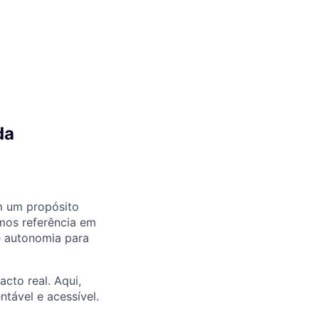
da
m um propósito
omos referência em
e autonomia para
cto real. Aqui,
tável e acessível.