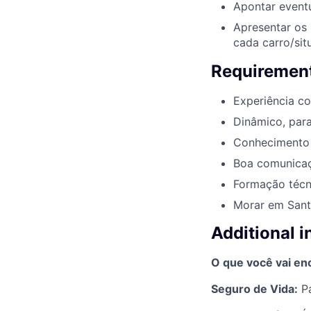
Apontar eventu
Apresentar os 
cada carro/sit
Requirement
Experiência c
Dinâmico, para
Conhecimento e
Boa comunicaçã
Formação técn
Morar em Sant
Additional 
O que você vai enc
Seguro de Vida:
Pa