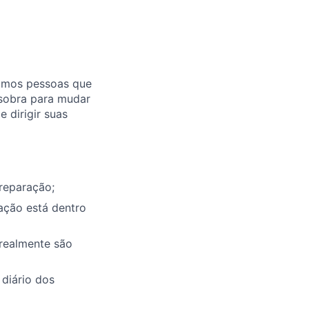
mamos pessoas que
 sobra para mudar
dirigir suas
 reparação;
ação está dentro
 realmente são
 diário dos