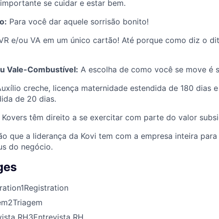
 importante se cuidar e estar bem.
o:
Para você dar aquele sorrisão bonito!
R e/ou VA em um único cartão! Até porque como diz o dit
u Vale-Combustível:
A escolha de como você se move é s
uxílio creche, licença maternidade estendida de 180 dias e
ida de 20 dias.
Kovers têm direito a se exercitar com parte do valor subsi
ão que a liderança da Kovi tem com a empresa inteira para
us do negócio.
ges
ration
1
Registration
em
2
Triagem
vista RH
3
Entrevista RH