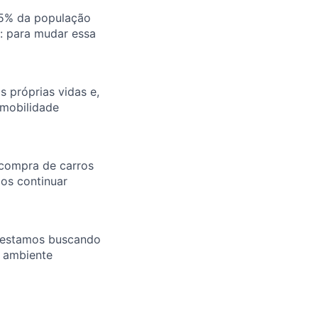
25% da população
u: para mudar essa
 próprias vidas e,
 mobilidade
 compra de carros
mos continuar
E estamos buscando
m ambiente