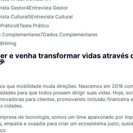
vista Gestor
4
Entrevista Gestor
ista Cultural
5
Entrevista Cultural
 Prático
6
Teste Prático
s Complementares
7
Dados Complementares
8
Hiring
er e venha transformar vidas através 
🎉
mos que mobilidade muda direções. Nascemos em 2018 co
unidades para que todos possam dirigir suas vidas. Hoje, s
inovadoras para clientes, promovendo inclusão financeira 
s cidades.
mpresa de tecnologia, somos um time apaixonado por impa
empatia e ousadia para criar um ecossistema justo, susten
ço.