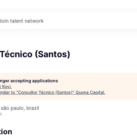
Join talent network
Técnico (Santos)
longer accepting applications
t
Kovi
.
milar to "
Consultor Técnico (Santos)
"
Quona Capital
.
 são paulo, brazil
o
tion