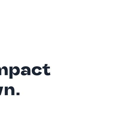
mpact
wn.