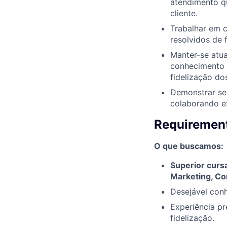
atendimento qu
cliente.
Trabalhar em c
resolvidos de 
Manter-se atua
conhecimento 
fidelização dos
Demonstrar se
colaborando ef
Requirement
O que buscamos:
Superior curs
Marketing, Co
Desejável con
Experiência pr
fidelização.