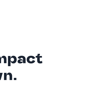
mpact
wn.