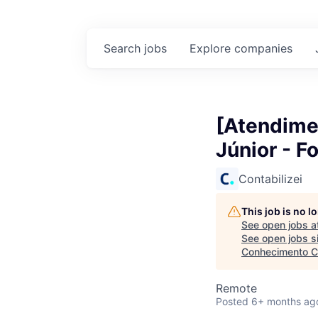
Search
jobs
Explore
companies
[Atendimen
Júnior - 
Contabilizei
This job is no 
See open jobs a
See open jobs si
Conhecimento Co
Remote
Posted
6+ months ag