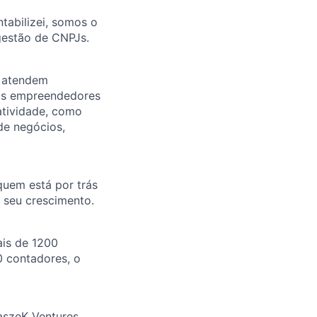
ntabilizei, somos o
 gestão de CNPJs.
e atendem
nos empreendedores
atividade, como
 de negócios,
 quem está por trás
 seu crescimento.
is de 1200
0 contadores, o
aszeK Ventures,