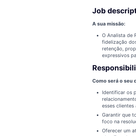
Job descrip
A sua missão:
O Analista de 
fidelização do
retenção, prop
expressivos p
Responsibil
Como será o seu di
Identificar os
relacionamento
esses clientes
Garantir que t
foco na resolu
Oferecer um a