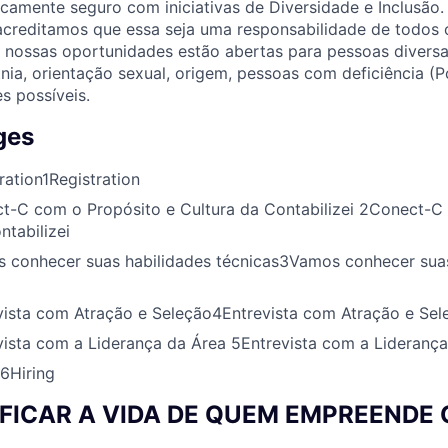
camente seguro com iniciativas de Diversidade e Inclusão
acreditamos que essa seja uma responsabilidade de todos 
s nossas oportunidades estão abertas para pessoas divers
tnia, orientação sexual, origem, pessoas com deficiência (P
s possíveis.
ges
ration
1
Registration
t-C com o Propósito e Cultura da Contabilizei
2
Conect-C 
ntabilizei
 conhecer suas habilidades técnicas
3
Vamos conhecer suas
vista com Atração e Seleção
4
Entrevista com Atração e Sel
vista com a Liderança da Área
5
Entrevista com a Lideranç
6
Hiring
IFICAR A VIDA DE QUEM EMPREENDE