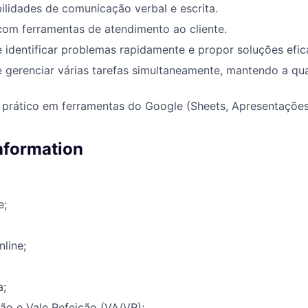
ilidades de comunicação verbal e escrita.
com ferramentas de atendimento ao cliente.
identificar problemas rapidamente e propor soluções efic
gerenciar várias tarefas simultaneamente, mantendo a qua
prático em ferramentas do Google (Sheets, Apresentações
information
e;
nline;
a;
ão e Vale Refeição (VA/VR);