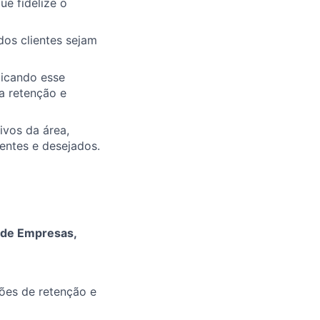
ue fidelize o
dos clientes sejam
licando esse
a retenção e
vos da área,
entes e desejados.
 de Empresas,
ções de retenção e