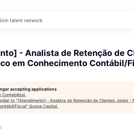
Join talent network
to] - Analista de Retenção de C
Foco em Conhecimento Contábil/F
longer accepting applications
t
Contabilizei
.
milar to "
[Atendimento] - Analista de Retenção de Clientes Júnior -
ntábil/Fiscal
"
Quona Capital
.
o