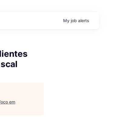
My
job
alerts
lientes
iscal
 Foco em