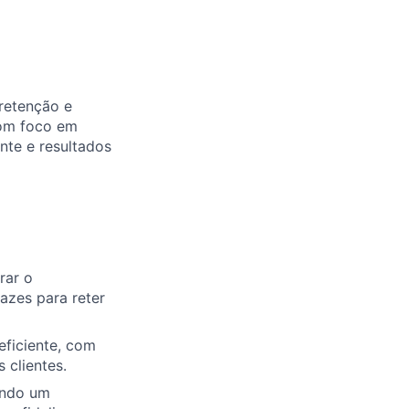
 retenção e
com foco em
nte e resultados
rar o
azes para reter
eficiente, com
 clientes.
endo um