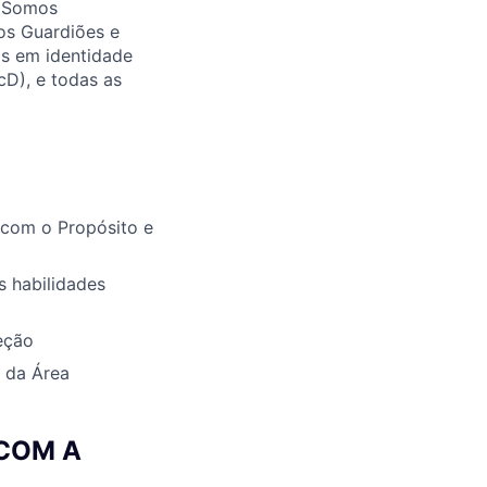
. Somos
os Guardiões e
as em identidade
cD), e todas as
com o Propósito e
 habilidades
eção
a da Área
 COM A