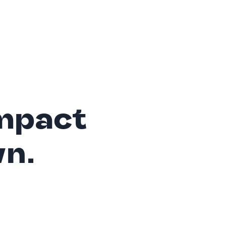
mpact
wn.