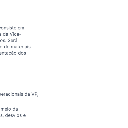
 consiste em
s da Vice-
os. Será
ão de materiais
tentação dos
peracionais da VP,
r meio da
s, desvios e