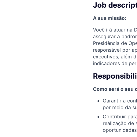
Job descrip
A sua missão:
Você irá atuar na 
assegurar a padron
Presidência de Ope
responsável por apl
executivos, além d
indicadores de per
Responsibil
Como será o seu di
Garantir a con
por meio da su
Contribuir par
realização de 
oportunidades 