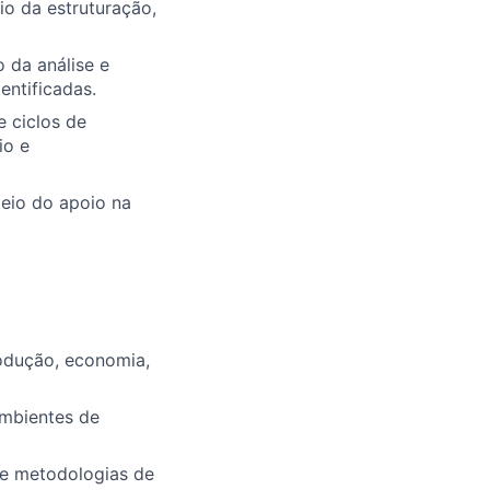
io da estruturação,
o da análise e
entificadas.
 ciclos de
io e
meio do apoio na
odução, economia,
ambientes de
 e metodologias de