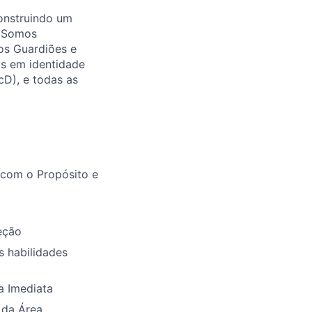
onstruindo um
. Somos
os Guardiões e
as em identidade
cD), e todas as
com o Propósito e
eção
 habilidades
a Imediata
 da Área