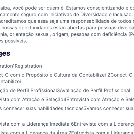
saiba, você pode ser quem é! Estamos conscientizando e c
camente seguro com iniciativas de Diversidade e Inclusão
acreditamos que essa seja uma responsabilidade de todos 
s nossas oportunidades estão abertas para pessoas divers
tnia, orientação sexual, origem, pessoas com deficiência (P
s possíveis.
ges
ration
1
Registration
t-C com o Propósito e Cultura da Contabilizei
2
Conect-C 
ntabilizei
ção de Perfil Profissional
3
Avaliação de Perfil Profissional
vista com Atração e Seleção
4
Entrevista com Atração e Sel
 conhecer suas habilidades técnicas
5
Vamos conhecer suas
vista com a Liderança Imediata
6
Entrevista com a Lideranç
vista com a Liderança da Área
7
Entrevista com a Liderança