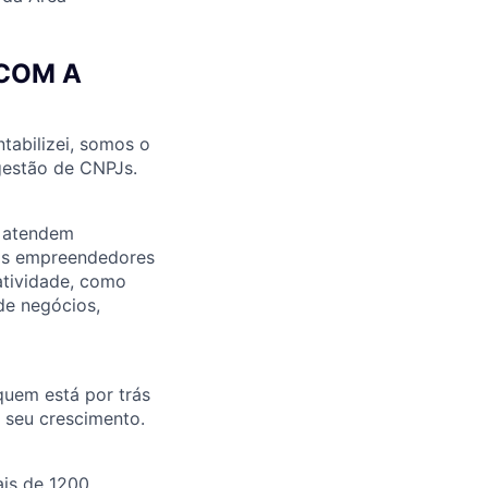
 COM A
ntabilizei, somos o
 gestão de CNPJs.
e atendem
nos empreendedores
atividade, como
 de negócios,
 quem está por trás
 seu crescimento.
is de 1200