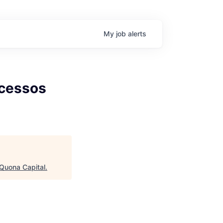
My
job
alerts
ocessos
Quona Capital
.