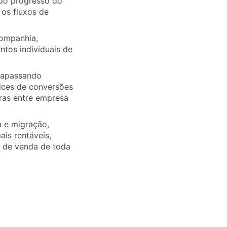
ndo progresso do
 os fluxos de
companhia,
tos individuais de
trapassando
ices de conversões
uras entre empresa
a e migração,
is rentáveis,
o de venda de toda