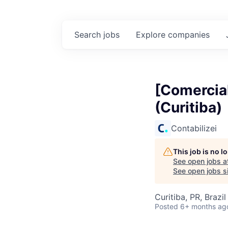
Search
jobs
Explore
companies
[Comercial
(Curitiba)
Contabilizei
This job is no 
See open jobs a
See open jobs si
Curitiba, PR, Brazil
Posted
6+ months ag