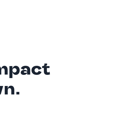
mpact
wn.