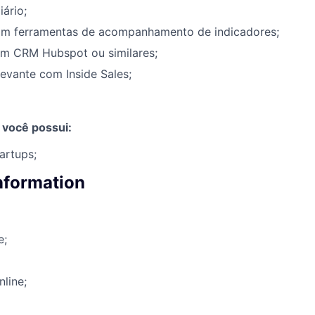
iário;
om ferramentas de acompanhamento de indicadores;
om CRM Hubspot ou similares;
levante com Inside Sales;
 você possui:
artups;
information
e;
nline;