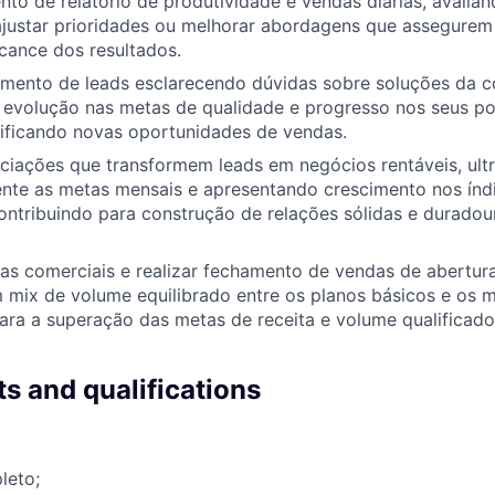
o de relatório de produtividade e vendas diárias, avalia
ajustar prioridades ou melhorar abordagens que assegurem
cance dos resultados.
dimento de leads esclarecendo dúvidas sobre soluções da 
evolução nas metas de qualidade e progresso nos seus pon
tificando novas oportunidades de vendas.
ciações que transformem leads em negócios rentáveis, ul
ente as metas mensais e apresentando crescimento nos índ
ontribuindo para construção de relações sólidas e durado
as comerciais e realizar fechamento de vendas de abertur
mix de volume equilibrado entre os planos básicos e os ma
ara a superação das metas de receita e volume qualificad
s and qualifications
leto;