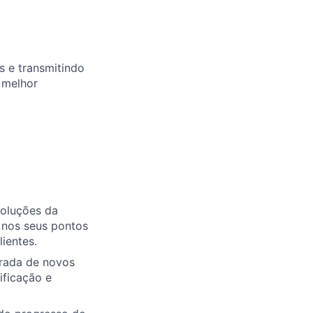
s e transmitindo
 melhor
soluções da
 nos seus pontos
lientes.
trada de novos
ificação e