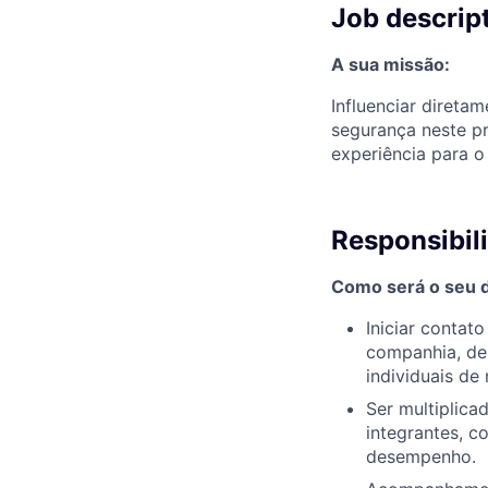
Job descrip
A sua missão:
Influenciar direta
segurança neste p
experiência para o
Responsibil
Como será o seu di
Iniciar conta
companhia, de
individuais de
Ser multiplica
integrantes, c
desempenho.