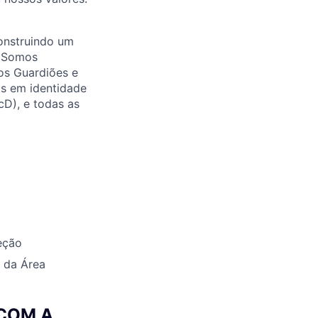
onstruindo um
. Somos
os Guardiões e
as em identidade
cD), e todas as
eção
a da Área
 COM A