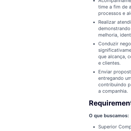
Acompanhament
time a fim de 
processos e al
Realizar aten
demonstrando 
melhoria, iden
Conduzir nego
significativam
que alcança, c
e clientes.
Enviar propost
entregando um 
contribuindo p
a companhia.
Requirement
O que buscamos:
Superior Comp