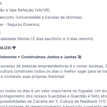
a;
ão e Vale Refeição (VA/VR);
esconto (Universidade e Escolas de Idiomas);
e - Seguros Diversos;
;
alidade híbrido (2 dias escritório e 3 dias remoto).
IZEI 💙
lvimento = Construímos Juntos e Juntas
🚀
 sucesso de pessoas empreendedoras é o nosso sucesso, 
cultura constroem todos os dias o melhor lugar para se tr
 e contando suas próprias histórias!
or todos os dias é um valor importante no foguete. Um dos
protagonismo dos nossos Guardiões e Guardiãs é feito atr
ossibilidades de Carreira em Y, Cultura de Feedback (1:1)
portunidades de desenvolvimento e evolução constante de