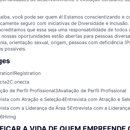
saiba, você pode ser quem é! Estamos conscientizando e c
camente seguro com iniciativas de Diversidade e Inclusão
acreditamos que essa seja uma responsabilidade de todos 
s nossas oportunidades estão abertas para pessoas divers
tnia, orientação sexual, origem, pessoas com deficiência (P
s possíveis.
ges
ration
1
Registration
cta
2
C.onecta
ção de Perfil Profissional
3
Avaliação de Perfil Profissional
vista com Atração e Seleção
4
Entrevista com Atração e Sel
vista com a Liderança da Área
5
Entrevista com a Lideranç
6
Hiring
IFICAR A VIDA DE QUEM EMPREENDE