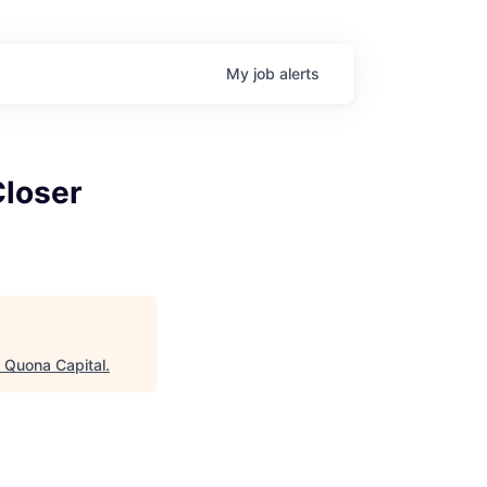
My
job
alerts
Closer
"
Quona Capital
.