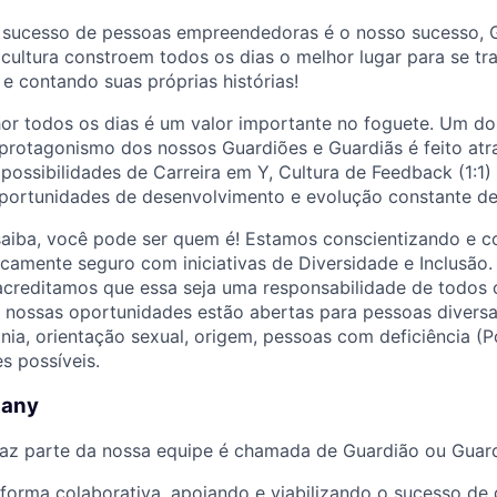
 sucesso de pessoas empreendedoras é o nosso sucesso, 
cultura constroem todos os dias o melhor lugar para se tr
 e contando suas próprias histórias!
or todos os dias é um valor importante no foguete. Um dos
protagonismo dos nossos Guardiões e Guardiãs é feito atr
ossibilidades de Carreira em Y, Cultura de Feedback (1:1)
portunidades de desenvolvimento e evolução constante de
saiba, você pode ser quem é! Estamos conscientizando e c
camente seguro com iniciativas de Diversidade e Inclusão
acreditamos que essa seja uma responsabilidade de todos 
s nossas oportunidades estão abertas para pessoas divers
tnia, orientação sexual, origem, pessoas com deficiência (P
s possíveis.
pany
az parte da nossa equipe é chamada de Guardião ou Guard
forma colaborativa, apoiando e viabilizando o sucesso d