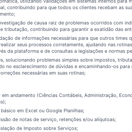
omática, utilizando validações em sistemas internos para
l, contribuindo para que todos os clientes recebam as su
mento;
investigação de causa raiz de problemas ocorridos com ind
de tributação, contribuindo para garantir a exatidão das ent
lidação de informações necessárias para que outros times
realizar seus processos corretamente, ajudando nas rotina
és da plataforma e de consultas a legislações e normas pe
es, solucionando problemas simples sobre impostos, tribut
ndo no esclarecimento de dúvidas e encaminhando-os para 
orreções necessárias em suas rotinas;
r em andamento (Ciências Contábeis, Administração, Econo
s);
básico em Excel ou Google Planilhas;
são de notas de serviço, retenções e/ou alíqutoas;
slação de Imposto sobre Serviços;