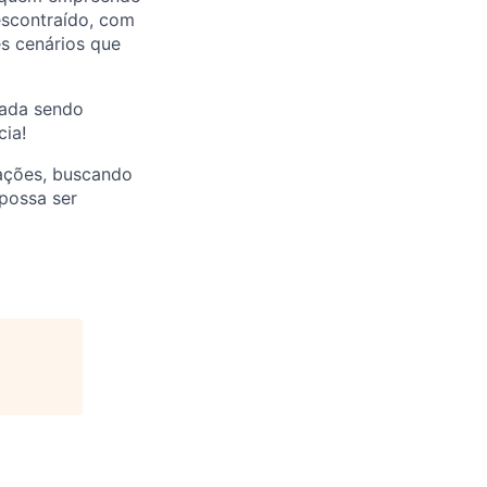
scontraído, com
es cenários que
nada sendo
cia!
 ações, buscando
possa ser