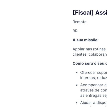
[Fiscal] Ass
Remote
BR
A sua missão:
Apoiar nas rotinas
clientes, colabora
Como será o seu di
Oferecer supor
internos, reduz
Acompanhar al
através de con
as entregas se
Ajudar a dispo