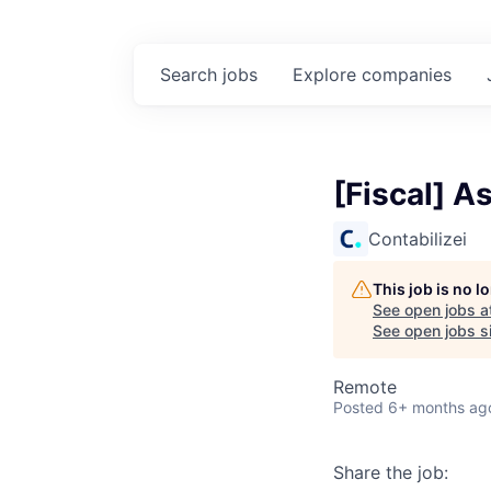
Search
jobs
Explore
companies
[Fiscal] A
Contabilizei
This job is no 
See open jobs a
See open jobs si
Remote
Posted
6+ months ag
Share the job: