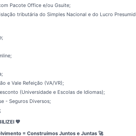
com Pacote Office e/ou Gsuite;
slação tributária do Simples Nacional e do Lucro Presumid
e;
nline;
a;
ão e Vale Refeição (VA/VR);
esconto (Universidade e Escolas de Idiomas);
e - Seguros Diversos;
;
IZEI 💙
lvimento = Construímos Juntos e Juntas
🚀