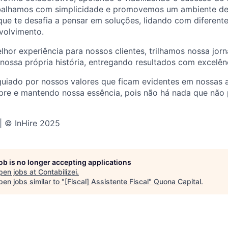
abalhamos com simplicidade e promovemos um ambiente de
que te desafia a pensar em soluções, lidando com diferent
volvimento.
hor experiência para nossos clientes, trilhamos nossa jor
nossa própria história, entregando resultados com excelên
 guiado por nossos valores que ficam evidentes em nossas
pre e mantendo nossa essência, pois não há nada que não 
 | © InHire 2025
job is no longer accepting applications
pen jobs at
Contabilizei
.
en jobs similar to "
[Fiscal] Assistente Fiscal
"
Quona Capital
.