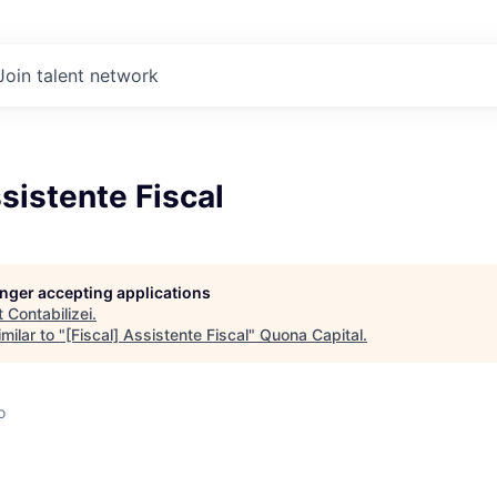
Join talent network
ssistente Fiscal
longer accepting applications
t
Contabilizei
.
milar to "
[Fiscal] Assistente Fiscal
"
Quona Capital
.
o