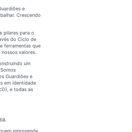
Guardiões e
abalhar. Crescendo
 pilares para o
avés do Ciclo de
 e ferramentas que
 nossos valores.
onstruindo um
. Somos
os Guardiões e
as em identidade
cD), e todas as
iã.
e quem empreende