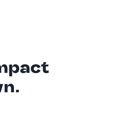
mpact
wn.