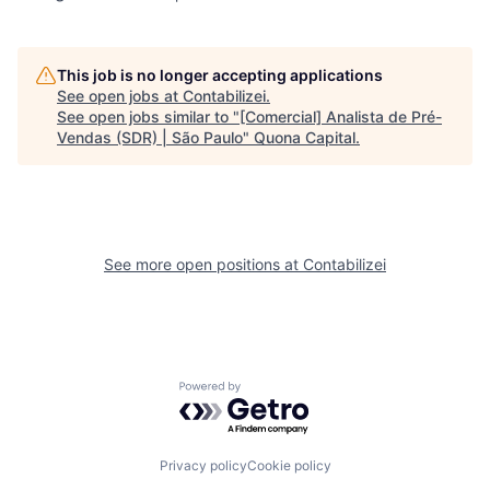
This job is no longer accepting applications
See open jobs at
Contabilizei
.
See open jobs similar to "
[Comercial] Analista de Pré-
Vendas (SDR) | São Paulo
"
Quona Capital
.
See more open positions at
Contabilizei
Powered by Getro.com
Privacy policy
Cookie policy