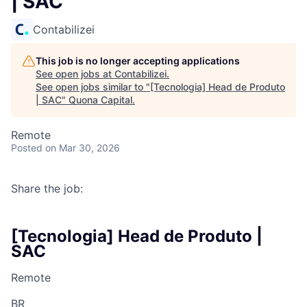
| SAC
Contabilizei
This job is no longer accepting applications
See open jobs at
Contabilizei
.
See open jobs similar to "
[Tecnologia] Head de Produto
| SAC
"
Quona Capital
.
Remote
Posted
on Mar 30, 2026
Share the job:
[Tecnologia] Head de Produto |
SAC
Remote
BR