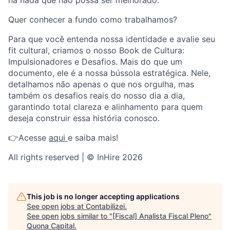
há nada que não possa ser melhorado.
Quer conhecer a fundo como trabalhamos?
Para que você entenda nossa identidade e avalie seu
fit cultural, criamos o nosso Book de Cultura:
Impulsionadores e Desafios. Mais do que um
documento, ele é a nossa bússola estratégica. Nele,
detalhamos não apenas o que nos orgulha, mas
também os desafios reais do nosso dia a dia,
garantindo total clareza e alinhamento para quem
deseja construir essa história conosco.
👉Acesse
aqui
e saiba mais!
All rights reserved | © InHire 2026
This job is no longer accepting applications
See open jobs at
Contabilizei
.
See open jobs similar to "
[Fiscal] Analista Fiscal Pleno
"
Quona Capital
.