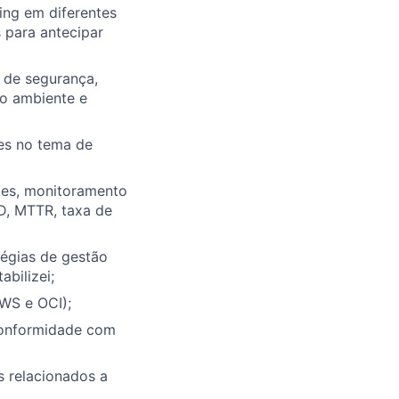
ting em diferentes
 para antecipar
 de segurança,
o ambiente e
es no tema de
tes, monitoramento
D, MTTR, taxa de
tégias de gestão
bilizei;
WS e OCI);
conformidade com
 relacionados a