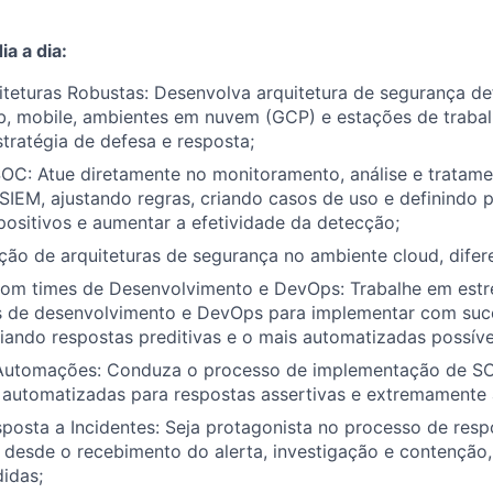
a a dia:
iteturas Robustas: Desenvolva arquitetura de segurança de
b, mobile, ambientes em nuvem (GCP) e estações de trabal
tratégia de defesa e resposta;
OC: Atue diretamente no monitoramento, análise e tratame
IEM, ajustando regras, criando casos de uso e definindo p
 positivos e aumentar a efetividade da detecção;
ição de arquiteturas de segurança no ambiente cloud, difer
om times de Desenvolvimento e DevOps: Trabalhe em estr
 de desenvolvimento e DevOps para implementar com suce
riando respostas preditivas e o mais automatizadas possíve
Automações: Conduza o processo de implementação de SO
 automatizadas para respostas assertivas e extremamente 
osta a Incidentes: Seja protagonista no processo de respo
 desde o recebimento do alerta, investigação e contenção,
didas;