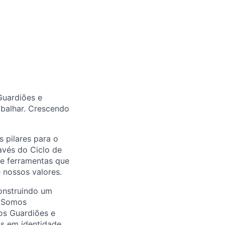
Guardiões e
abalhar. Crescendo
 pilares para o
avés do Ciclo de
 e ferramentas que
 nossos valores.
onstruindo um
. Somos
os Guardiões e
as em identidade