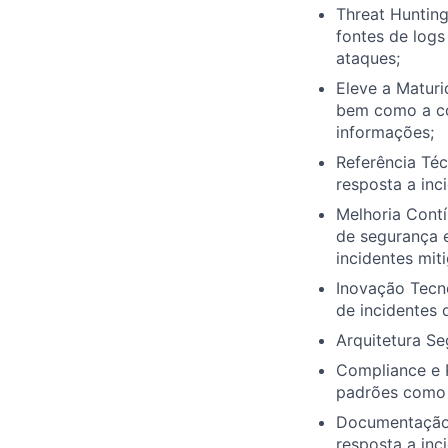
Threat Hunting
fontes de logs
ataques;
Eleve a Matur
bem como a co
informações;
Referência Té
resposta a inc
Melhoria Contí
de segurança 
incidentes miti
Inovação Tecno
de incidentes 
Arquitetura S
Compliance e 
padrões como 
Documentação 
resposta a inc