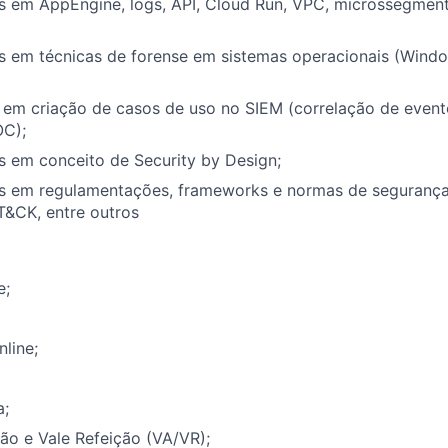
 em AppEngine, logs, API, Cloud Run, VPC, microssegmen
 em técnicas de forense em sistemas operacionais (Windo
em criação de casos de uso no SIEM (correlação de event
OC);
 em conceito de Security by Design;
 em regulamentações, frameworks e normas de segurança,
T&CK, entre outros
e;
nline;
a;
ão e Vale Refeição (VA/VR);