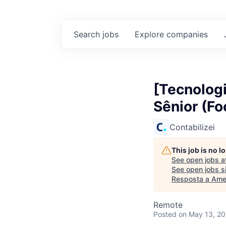
Search
jobs
Explore
companies
[Tecnologi
Sênior (F
Contabilizei
This job is no 
See open jobs a
See open jobs si
Resposta a Ame
Remote
Posted
on May 13, 2