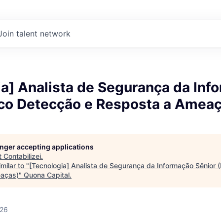
Join talent network
a] Analista de Segurança da Inf
oco Detecção e Resposta a Amea
longer accepting applications
t
Contabilizei
.
milar to "
[Tecnologia] Analista de Segurança da Informação Sênior 
aças)
"
Quona Capital
.
026