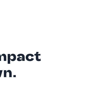
mpact
wn.