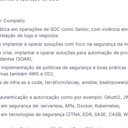
or Completo
rática em operações de SOC como Senior, com vivência em 
rrelação de logs e resposta;
m implantar e operar soluções com foco na segurança da i
 criar, implantar e operar soluções para automação de pr
identes (SOAR);
a implementação de políticas de segurança e boas prática
 mas também AWS e OCI;
de infra as a code, terraform/bicep, ansible, bash/powers
 autenticação e autorização como por exemplo: OAuth2, J
m segurança de: serverless, APIs, Docker, Kubernetes;
em tecnologias de segurança (ZTNA, EDR, SASE, CASB, WA