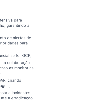
fensiva para
ho, garantindo a
nto de alertas de
rioridades para
encial se for GCP;
eita colaboração
sso as monitorias
l;
AR, criando
ágeis;
sta a incidentes
 até a erradicação