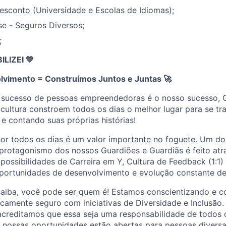
esconto (Universidade e Escolas de Idiomas);
e - Seguros Diversos;
;
IZEI 💙
lvimento = Construímos Juntos e Juntas
🚀
 sucesso de pessoas empreendedoras é o nosso sucesso, 
cultura constroem todos os dias o melhor lugar para se tr
 e contando suas próprias histórias!
or todos os dias é um valor importante no foguete. Um dos
protagonismo dos nossos Guardiões e Guardiãs é feito atr
ossibilidades de Carreira em Y, Cultura de Feedback (1:1)
portunidades de desenvolvimento e evolução constante de
saiba, você pode ser quem é! Estamos conscientizando e c
camente seguro com iniciativas de Diversidade e Inclusão
acreditamos que essa seja uma responsabilidade de todos 
s nossas oportunidades estão abertas para pessoas divers