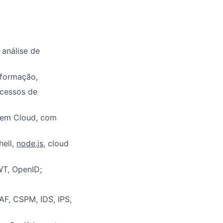
análise de
nformação,
ocessos de
s em Cloud, com
hell,
node.js
, cloud
WT, OpenID;
F, CSPM, IDS, IPS,