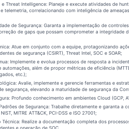
 e Threat Intelligence: Planeje e execute atividades de hun
 e telemetria, correlacionando com inteligência de ameaças
idade de Segurança: Garanta a implementação de controles
rreção de gaps que possam comprometer a integridade d
cnica: Atue em conjunto com a equipe, protagonizando açõ
identes de segurança (CSIRT), Threat Intel, SOC e SOAR;
nua: Implemente e evolua processos de resposta a inciden
e automações, além de propor métricas de eficiência (MTT
gados, etc.);
lógica: Avalie, implemente e gerencie ferramentas e estra
de segurança, elevando a maturidade de segurança da Conta
egura: Profundo conhecimento em ambientes Cloud (GCP, A
Padrões de Segurança: Trabalhe diretamente e garanta a 
NIST, MITRE ATT&CK, PCI-DSS e ISO 27001;
Técnica: Realize a documentação completa dos processos
identes e operação de SOC.