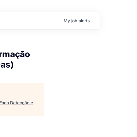
My
job
alerts
ormação
ças)
(Foco Detecção e