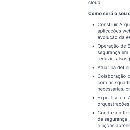
cloud.
Como será o seu di
Construir Arqu
aplicações we
evolução da es
Operação de S
segurança em S
reduzir falsos
Atuar na defin
Colaboração c
com as squads
necessárias, c
Expertise em 
orquestrações
Conduza a Resp
de segurança ,
e lições apren