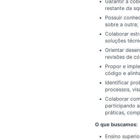
Garantir a cob
restante da sq
Possuir conhe
sobre a outra;
Colaborar estr
soluções técni
Orientar dese
revisões de có
Propor e imple
código e alin
Identificar pr
processos, vis
Colaborar com
participando a
práticas, com
O que buscamos:
Ensino superi