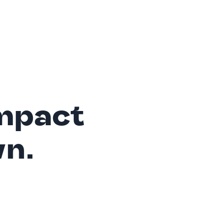
mpact
wn.