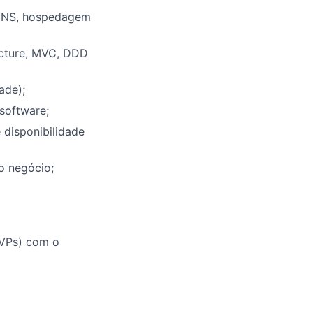
, DNS, hospedagem
ecture, MVC, DDD
ade);
software;
 disponibilidade
o negócio;
MVPs) com o