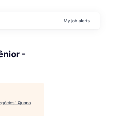
My
job
alerts
ênior -
Negócios
"
Quona