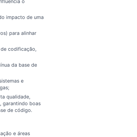
nfluencia o
 do impacto de uma
os) para alinhar
de codificação,
tínua da base de
 sistemas e
gas;
ta qualidade,
, garantindo boas
ase de código.
tação e áreas