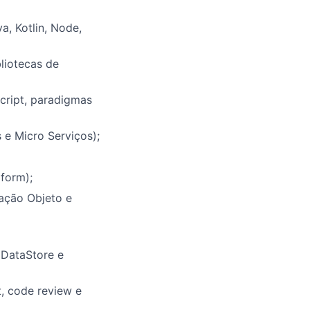
, Kotlin, Node,
liotecas de
cript, paradigmas
 e Micro Serviços);
form);
tação Objeto e
 DataStore e
t, code review e