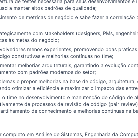
ertura de testes necessária para seus desenvolvimentos e i
uad a manter altos padrões de qualidade;
cimento de métricas de negócio e sabe fazer a correlação
ategicamente com stakeholders (designers, PMs, engenheir
cas às metas do negócio;
nvolvedores menos experientes, promovendo boas práticas 
digo construtivas e melhorias contínuas no time;
mentar melhorias arquiteturais, garantindo a evolução con
hamento com padrões modernos do setor;
oblemas e propor melhorias na base de código, arquitetura,
ando otimizar a eficiência e maximizar o impacto das entre
 o time no desenvolvimento e manutenção de código de al
tivamente de processos de revisão de código (pair review)
partilhamento de conhecimento e melhorias contínuas na b
or completo em Análise de Sistemas, Engenharia da Compu