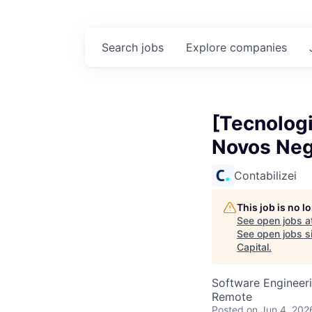
Search
jobs
Explore
companies
[Tecnologi
Novos Neg
Contabilizei
This job is no 
See open jobs a
See open jobs si
Capital
.
Software Engineer
Remote
Posted
on Jun 4, 202