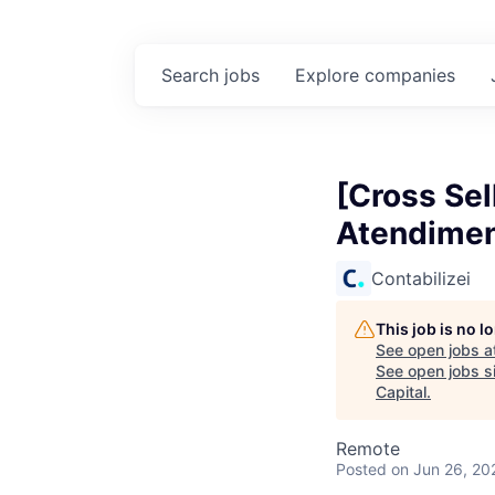
Search
jobs
Explore
companies
[Cross Sel
Atendimen
Contabilizei
This job is no 
See open jobs a
See open jobs si
Capital
.
Remote
Posted
on Jun 26, 20