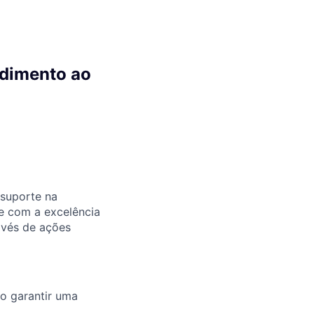
ndimento ao
 suporte na
se com a excelência
avés de ações
do garantir uma