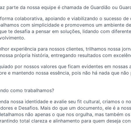
az parte da nossa equipe é chamada de Guardião ou Guard
forma colaborativa, apoiando e viabilizando o sucesso d
abalhamos com simplicidade e promovemos um ambiente de
que te desafia a pensar em soluções, lidando com diferent
volvimento.
hor experiência para nossos clientes, trilhamos nossa jor
nossa própria história, entregando resultados com excelên
 guiado por nossos valores que ficam evidentes em nossas
pre e mantendo nossa essência, pois não há nada que não 
undo como trabalhamos?
nda nossa identidade e avalie seu fit cultural, criamos o 
adores e Desafios. Mais do que um documento, ele é a nos
 detalhamos não apenas o que nos orgulha, mas também os 
arantindo total clareza e alinhamento para quem deseja cons