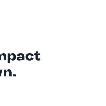
mpact
wn.