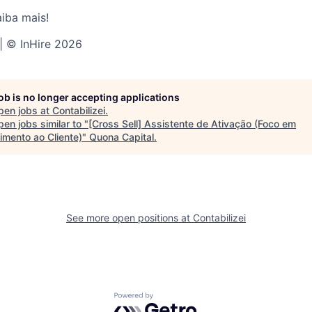
aiba mais!
 | © InHire 2026
job is no longer accepting applications
pen jobs at
Contabilizei
.
en jobs similar to "
[Cross Sell] Assistente de Ativação (Foco em
imento ao Cliente)
"
Quona Capital
.
See more open positions at
Contabilizei
Powered by Getro.com