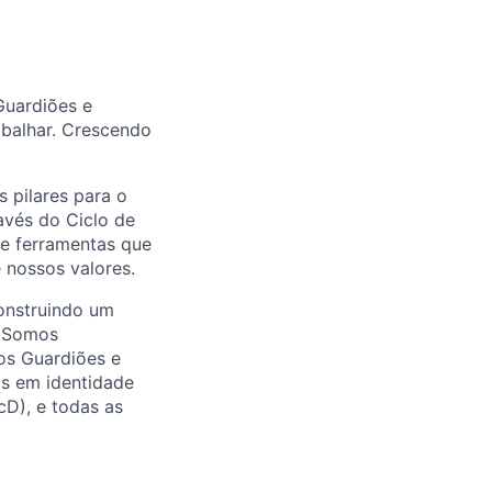
Guardiões e
abalhar. Crescendo
 pilares para o
avés do Ciclo de
 e ferramentas que
 nossos valores.
onstruindo um
. Somos
os Guardiões e
as em identidade
cD), e todas as