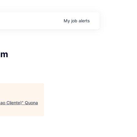
My
job
alerts
em
ao Cliente)
"
Quona