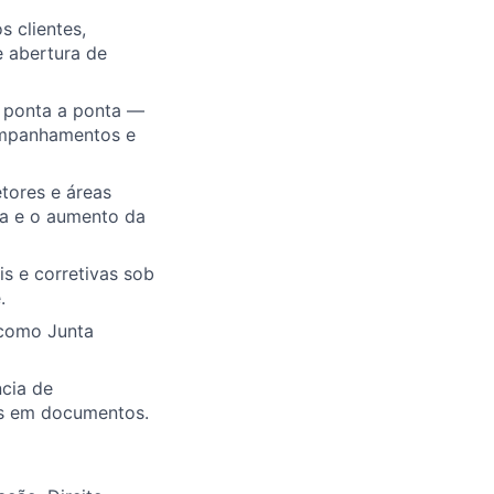
 clientes,
 abertura de
e ponta a ponta —
companhamentos e
tores e áreas
sa e o aumento da
is e corretivas sob
.
s como Junta
ncia de
es em documentos.