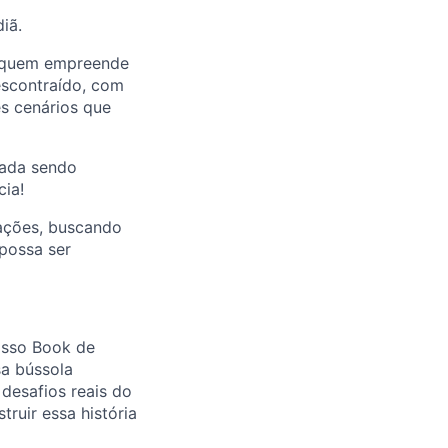
iã.
e quem empreende
scontraído, com
es cenários que
nada sendo
cia!
 ações, buscando
possa ser
nosso Book de
sa bússola
desafios reais do
truir essa história