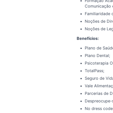
Formação Acad
Comunicação e
Familiaridade 
Noções de Dire
Noções de Leg
Benefícios:
Plano de Saúd
Plano Dental;
Psicoterapia O
TotalPass;
Seguro de Vid
Vale Alimentaç
Parcerias de D
Despreocupe-s
No dress code