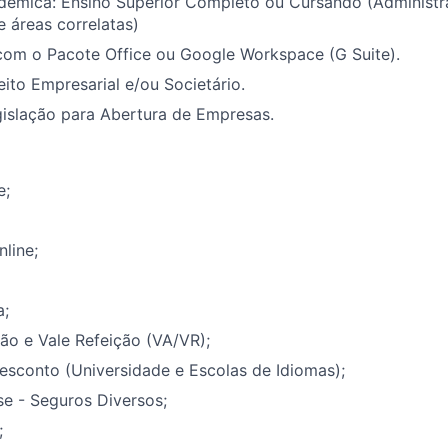
êmica: Ensino Superior Completo ou Cursando (Administra
 áreas correlatas)
com o Pacote Office ou Google Workspace (G Suite).
ito Empresarial e/ou Societário.
islação para Abertura de Empresas.
e;
nline;
a;
ão e Vale Refeição (VA/VR);
esconto (Universidade e Escolas de Idiomas);
e - Seguros Diversos;
;