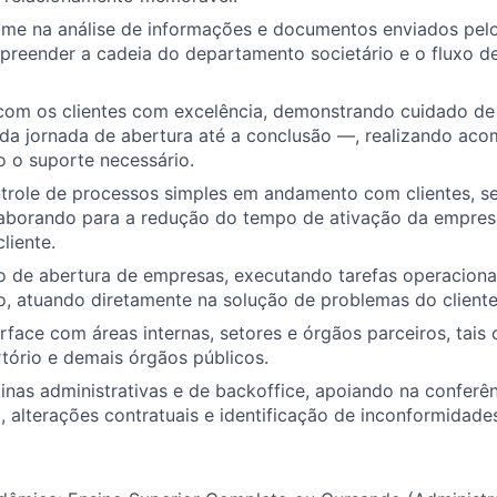
ime na análise de informações e documentos enviados pelos
reender a cadeia do departamento societário e o fluxo de
 com os clientes com excelência, demonstrando cuidado d
o da jornada de abertura até a conclusão —, realizando a
 o suporte necessário.
ntrole de processos simples em andamento com clientes, se
olaborando para a redução do tempo de ativação da empre
liente.
uxo de abertura de empresas, executando tarefas operaciona
, atuando diretamente na solução de problemas do cliente
terface com áreas internas, setores e órgãos parceiros, tai
tório e demais órgãos públicos.
otinas administrativas e de backoffice, apoiando na conferê
 alterações contratuais e identificação de inconformidad