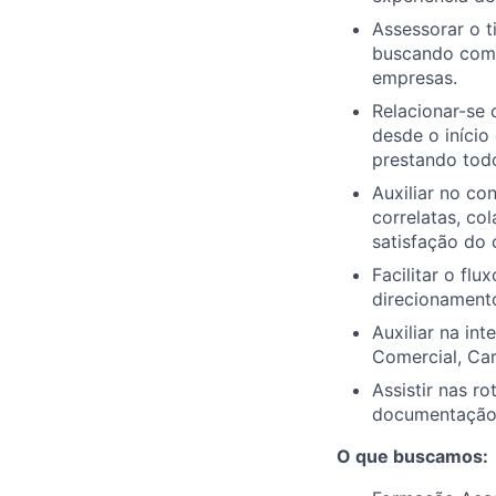
Assessorar o t
buscando comp
empresas.
Relacionar-se
desde o iníci
prestando todo
Auxiliar no co
correlatas, c
satisfação do c
Facilitar o fl
direcionamento
Auxiliar na in
Comercial, Car
Assistir nas r
documentação,
O que buscamos: