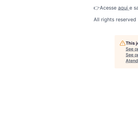
👉Acesse
aqui
e s
All rights reserved
This 
See o
See op
Atend