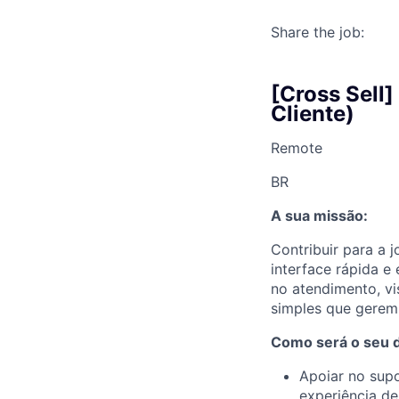
Share the job:
[Cross Sell
Cliente)
Remote
BR
A sua missão:
Contribuir para a 
interface rápida e
no atendimento, v
simples que gerem 
Como será o seu di
Apoiar no supo
experiência d