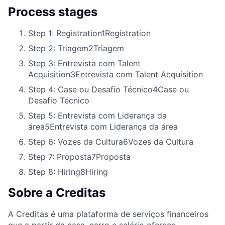
Process stages
Step 1: Registration
1
Registration
Step 2: Triagem
2
Triagem
Step 3: Entrevista com Talent
Acquisition
3
Entrevista com Talent Acquisition
Step 4: Case ou Desafio Técnico
4
Case ou
Desafio Técnico
Step 5: Entrevista com Liderança da
área
5
Entrevista com Liderança da área
Step 6: Vozes da Cultura
6
Vozes da Cultura
Step 7: Proposta
7
Proposta
Step 8: Hiring
8
Hiring
Sobre a Creditas
A Creditas é uma plataforma de serviços financeiros
que a partir da casa, carro e salário oferece