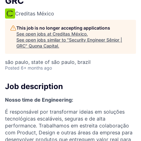
GRC
Creditas México
This job is no longer accepting applications
See open jobs at
Creditas México
.
See open jobs similar to "
Security Engineer Sênior |
GRC
"
Quona Capital
.
são paulo, state of são paulo, brazil
Posted
6+ months ago
Job description
Nosso time de Engineering:
É responsável por transformar ideias em soluções
tecnológicas escaláveis, seguras e de alta
performance. Trabalhamos em estreita colaboração
com Product, Design e outras áreas da empresa para
desenvolver produtos que entreguem valor real para