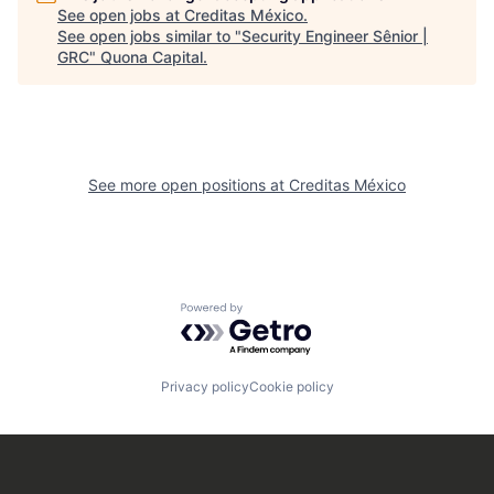
See open jobs at
Creditas México
.
See open jobs similar to "
Security Engineer Sênior |
GRC
"
Quona Capital
.
See more open positions at
Creditas México
Powered by Getro.com
Privacy policy
Cookie policy