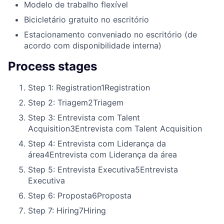
Modelo de trabalho flexível
Bicicletário gratuito no escritório
Estacionamento conveniado no escritório (de
acordo com disponibilidade interna)
Process stages
Step 1: Registration
1
Registration
Step 2: Triagem
2
Triagem
Step 3: Entrevista com Talent
Acquisition
3
Entrevista com Talent Acquisition
Step 4: Entrevista com Liderança da
área
4
Entrevista com Liderança da área
Step 5: Entrevista Executiva
5
Entrevista
Executiva
Step 6: Proposta
6
Proposta
Step 7: Hiring
7
Hiring