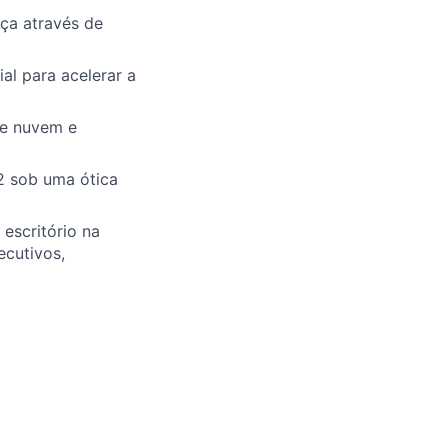
ça através de
al para acelerar a
de nuvem e
2 sob uma ótica
escritório na
ecutivos,