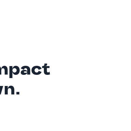
mpact
wn.