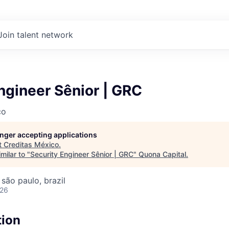
Join talent network
ngineer Sênior | GRC
co
longer accepting applications
t
Creditas México
.
milar to "
Security Engineer Sênior | GRC
"
Quona Capital
.
 são paulo, brazil
026
tion