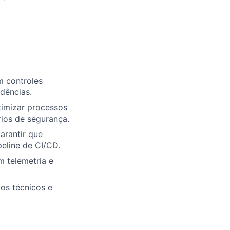
m controles
idências.
timizar processos
ios de segurança.
arantir que
eline de CI/CD.
 telemetria e
os técnicos e