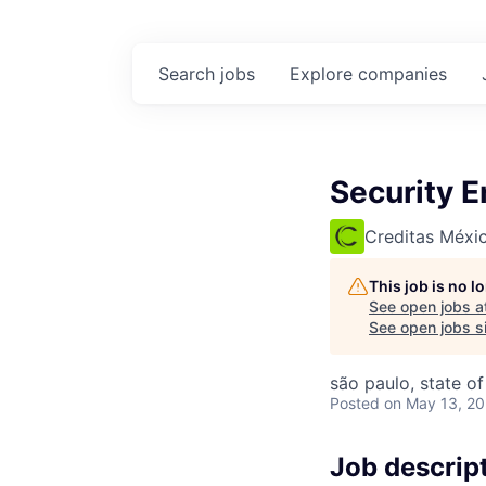
Search
jobs
Explore
companies
Security E
Creditas Méxi
This job is no 
See open jobs a
See open jobs si
são paulo, state of
Posted
on May 13, 2
Job descrip