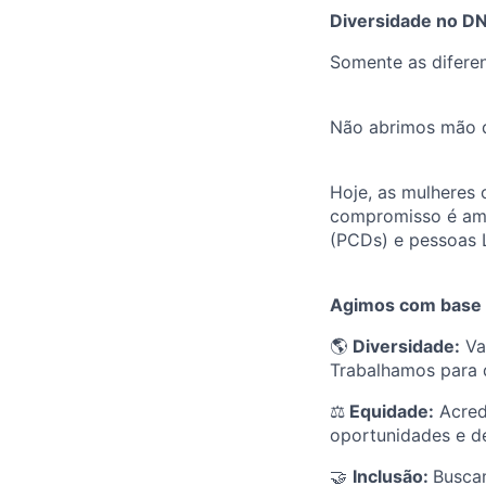
Diversidade no D
Somente as difere
Não abrimos mão di
Hoje, as mulheres
compromisso é ampl
(PCDs) e pessoas
Agimos com base e
🌎
Diversidade:
Val
Trabalhamos para q
⚖️
Equidade:
Acred
oportunidades e d
🤝
Inclusão:
Buscam