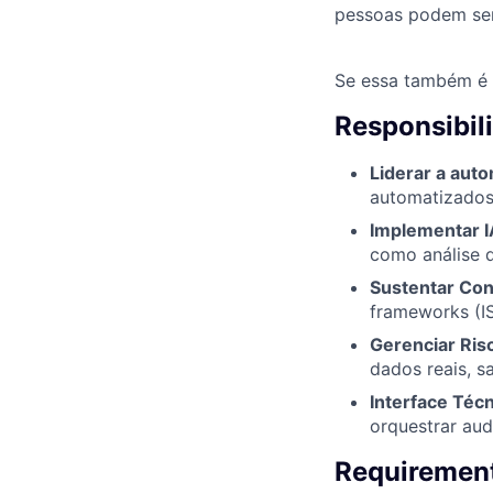
pessoas podem ser
Se essa também é 
Responsibil
Liderar a aut
automatizados
Implementar I
como análise 
Sustentar Con
frameworks (IS
Gerenciar Ris
dados reais, s
Interface Técn
orquestrar aud
Requirement