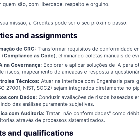
 quem são, com liberdade, respeito e orgulho.
sua missão, a Creditas pode ser o seu próximo passo.
ities and assignments
omação de GRC:
Transformar requisitos de conformidade e
 (
Compliance as Code
), eliminando coletas manuais de ev
A na Governança:
Explorar e aplicar soluções de IA para o
de riscos, mapeamento de ameaças e resposta a questionár
troles Técnicos:
Atuar na interface com Engenharia para g
O 27001, NIST, SOC2) sejam integrados diretamente no pip
cos com Dados:
Conduzir avaliações de riscos baseadas em
aindo das análises puramente subjetivas.
ica com Auditoria:
Tratar "não conformidades" como débit
itorias através de processos sistematizados.
s and qualifications