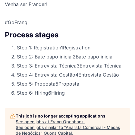
Venha ser Franqer!
#GoFranq
Process stages
Step 1: Registration
1
Registration
Step 2: Bate papo inicial
2
Bate papo inicial
Step 3: Entrevista Técnica
3
Entrevista Técnica
Step 4: Entrevista Gestão
4
Entrevista Gestão
Step 5: Proposta
5
Proposta
Step 6: Hiring
6
Hiring
This job is no longer accepting applications
See open jobs at
Franq Openbank
.
See open jobs similar to "
Analista Comercial - Mesas
de Negócios
"
Quona Capital
.