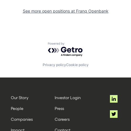
See more open positions at
Franq Openbank
Powered by Getro.com
Privacy policy
Cookie policy
Our Story
Investor Login
People
Press
Companies
Careers
Impact
Contact