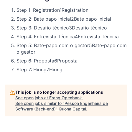
Step 1: Registration
1
Registration
Step 2: Bate papo inicial
2
Bate papo inicial
Step 3: Desafio técnico
3
Desafio técnico
Step 4: Entrevista Técnica
4
Entrevista Técnica
Step 5: Bate-papo com o gestor
5
Bate-papo com
o gestor
Step 6: Proposta
6
Proposta
Step 7: Hiring
7
Hiring
This job is no longer accepting applications
See open jobs at
Franq Openbank
.
See open jobs similar to "
Pessoa Engenheira de
Software (Back-end)
"
Quona Capital
.