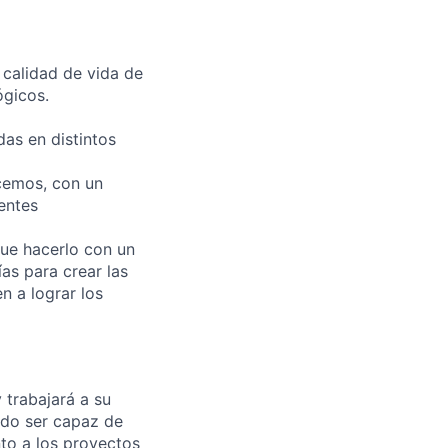
calidad de vida de
ógicos.
as en distintos
cemos, con un
entes
ue hacerlo con un
as para crear las
n a lograr los
y trabajará a su
ndo ser capaz de
to a los proyectos