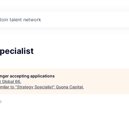
Join talent network
pecialist
longer accepting applications
t
Global 66
.
milar to "
Strategy Specialist
"
Quona Capital
.
o