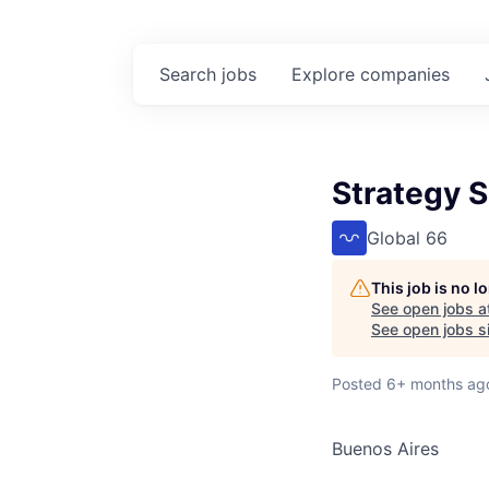
Search
jobs
Explore
companies
Strategy S
Global 66
This job is no 
See open jobs a
See open jobs si
Posted
6+ months ag
Buenos Aires