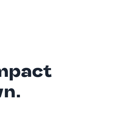
mpact
wn.