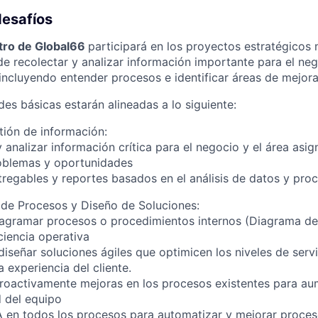
desafíos
tro de Global66
participará en los proyectos estratégicos 
e recolectar y analizar información importante para el nego
 incluyendo entender procesos e identificar áreas de mejora
es básicas estarán alineadas a lo siguiente:
stión de información:
y analizar información crítica para el negocio y el área asi
roblemas y oportunidades
tregables y reportes basados en el análisis de datos y pro
 de Procesos y Diseño de Soluciones:
iagramar procesos o procedimientos internos (Diagrama de 
ciencia operativa
diseñar soluciones ágiles que optimicen los niveles de servi
a experiencia del cliente.
 proactivamente mejoras en los procesos existentes para au
 del equipo
A en todos los procesos para automatizar y mejorar proces