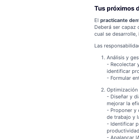
Tus próximos 
El
practicante den
Deberá ser capaz d
cual se desarrolle,
Las responsabilidad
Análisis y ge
- Recolectar 
identificar p
- Formular en
Optimización
- Diseñar y d
mejorar la efi
- Proponer y 
de trabajo y l
- Identificar
productividad
- Apalancar I