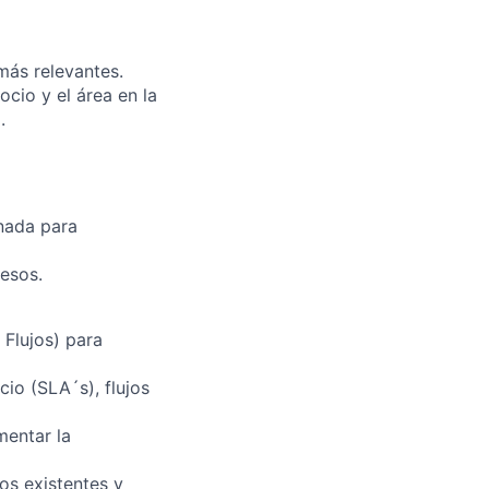
más relevantes.
cio y el área en la
.
gnada para
cesos.
Flujos) para
cio (SLA´s), flujos
mentar la
os existentes y