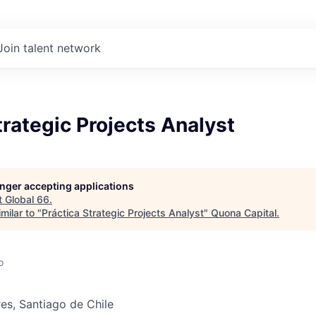
Join talent network
trategic Projects Analyst
longer accepting applications
t
Global 66
.
milar to "
Práctica Strategic Projects Analyst
"
Quona Capital
.
o
es, Santiago de Chile