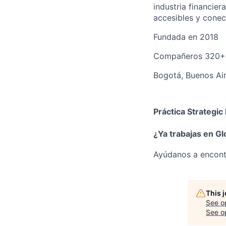
industria financie
accesibles y conec
Fundada en
2018
Compañeros
320+
Bogotá, Buenos Air
Práctica Strategic
¿Ya trabajas en G
Ayúdanos a encont
This 
See o
See op