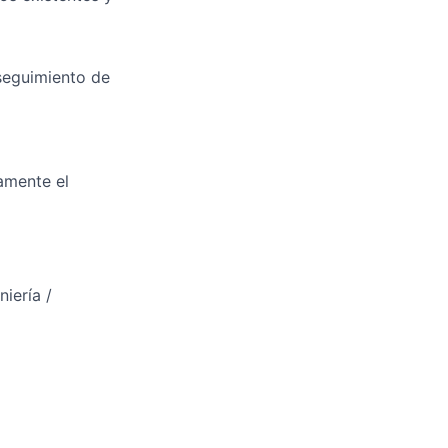
 seguimiento de
amente el
iería /