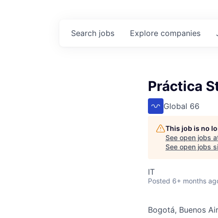
Search
jobs
Explore
companies
Práctica S
Global 66
This job is no 
See open jobs a
See open jobs si
IT
Posted
6+ months ag
Bogotá, Buenos Air