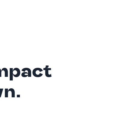
mpact
wn.