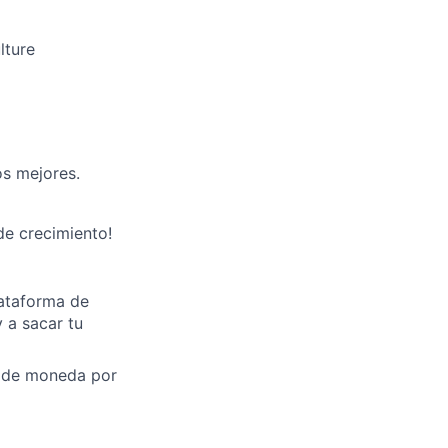
lture
os mejores.
de crecimiento!
lataforma de
 a sacar tu
a de moneda por