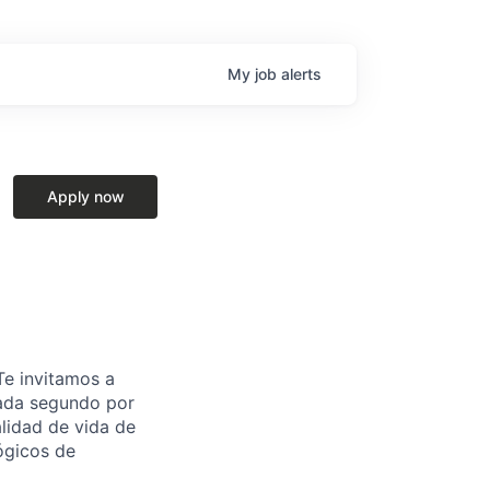
My
job
alerts
Apply now
Te invitamos a
cada segundo por
alidad de vida de
ógicos de