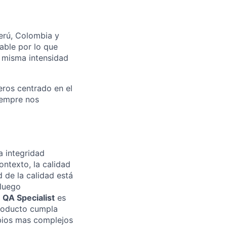
erú, Colombia y
gable por lo que
 misma intensidad
eros centrado en el
iempre nos
a integridad
ontexto, la calidad
de la calidad está
 luego
l
QA Specialist
es
producto cumpla
bios mas complejos