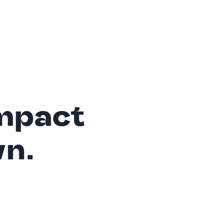
mpact
wn.