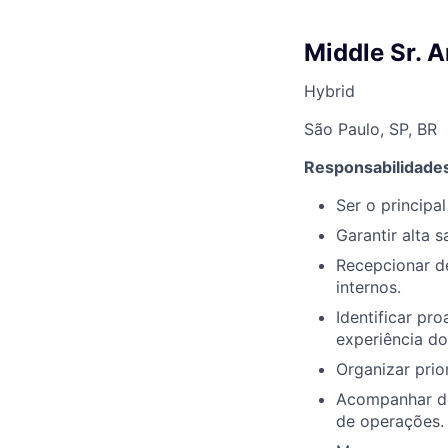
Middle Sr. A
Hybrid
São Paulo, SP, BR
Responsabilidades
Ser o principa
Garantir alta s
Recepcionar d
internos.
Identificar pr
experiência do
Organizar prio
Acompanhar de
de operações.