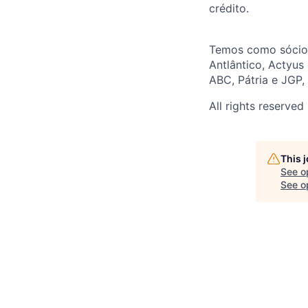
crédito.
Temos como sócio i
Antlântico, Actyus
ABC, Pátria e JGP,
All rights reserved
This 
See o
See op