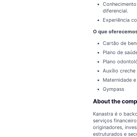
Conhecimento 
diferencial.
Experiência c
O que oferecemo
Cartão de bene
Plano de saúd
Plano odontol
Auxílio creche
Maternidade e
Gympass
About the com
Kanastra é o backo
serviços financeiro
originadores, inve
estruturados e sec