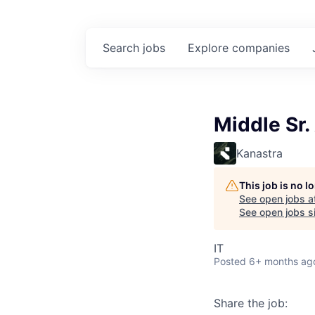
Search
jobs
Explore
companies
Middle Sr.
Kanastra
This job is no 
See open jobs a
See open jobs si
IT
Posted
6+ months ag
Share the job: