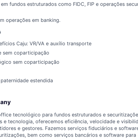
em fundos estruturados como FIDC, FIP e operações secur
om operações em banking.
s
fícios Caju: VR/VA e auxílio transporte
e sem coparticipação
ógico sem coparticipação
 paternidade estendida
pany
ffice tecnológico para fundos estruturados e securitizaçõ
s e tecnologia, oferecemos eficiência, velocidade e visibil
stidores e gestores. Fazemos serviços fiduciários e softwa
uritizações, bem como serviços bancários e software para