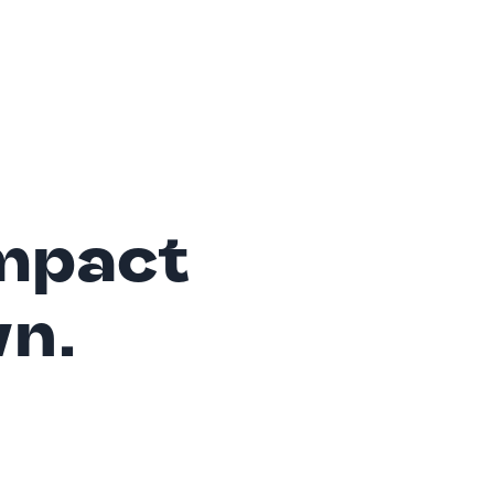
mpact
wn.