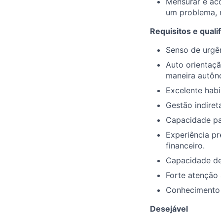
Mensurar e ac
um problema, n
Requisitos e quali
Senso de urgên
Auto orientaçã
maneira autôn
Excelente habi
Gestão indiret
Capacidade par
Experiência pr
financeiro.
Capacidade de 
Forte atenção 
Conhecimento 
Desejável