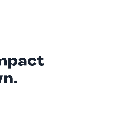
mpact
wn.