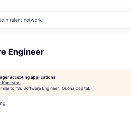
Join talent network
re Engineer
longer accepting applications
t
Kanastra
.
milar to "
Sr. Software Engineer
"
Quona Capital
.
ing
o