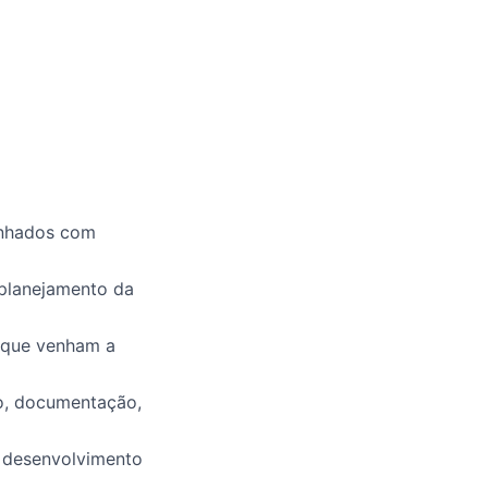
inhados com
 planejamento da
os que venham a
to, documentação,
o desenvolvimento