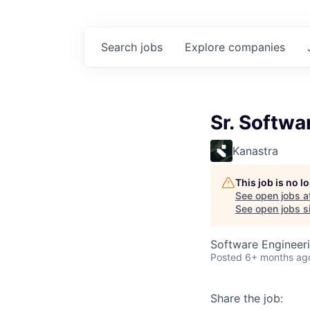
Search
jobs
Explore
companies
Sr. Softwa
Kanastra
This job is no 
See open jobs a
See open jobs si
Software Engineer
Posted
6+ months ag
Share the job: