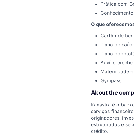
Prática com G
Conhecimento e
O que oferecemo
Cartão de bene
Plano de saúd
Plano odontol
Auxílio creche
Maternidade e
Gympass
About the com
Kanastra é o backo
serviços financeiro
originadores, inve
estruturados e sec
crédito.