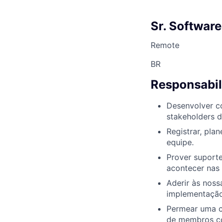
Sr. Softwar
Remote
BR
Responsabil
Desenvolver c
stakeholders d
Registrar, pla
equipe.
Prover suporte
acontecer nas
Aderir às nos
implementação
Permear uma cu
de membros co