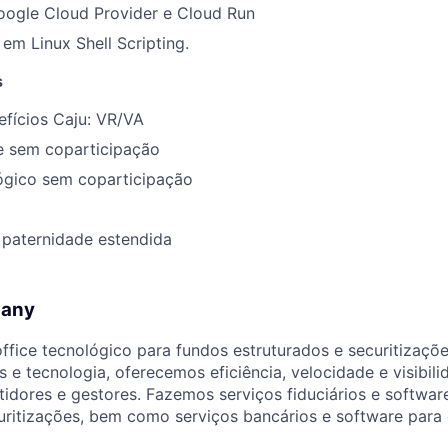
oogle Cloud Provider e Cloud Run
m Linux Shell Scripting.
s
fícios Caju: VR/VA
e sem coparticipação
ógico sem coparticipação
 paternidade estendida
pany
ffice tecnológico para fundos estruturados e securitizaçõ
s e tecnologia, oferecemos eficiência, velocidade e visibil
stidores e gestores. Fazemos serviços fiduciários e softwa
uritizações, bem como serviços bancários e software para