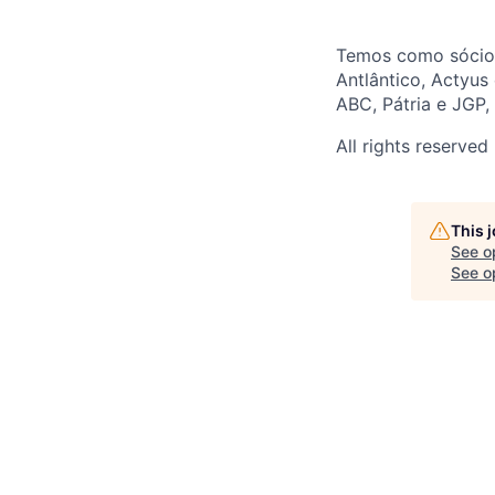
Temos como sócio i
Antlântico, Actyus
ABC, Pátria e JGP,
All rights reserved
This 
See o
See op