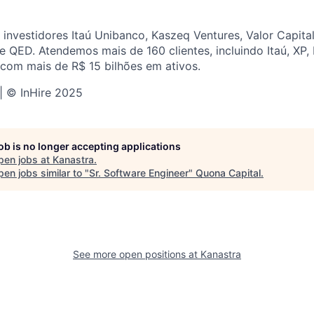
nvestidores Itaú Unibanco, Kaszeq Ventures, Valor Capital
 e QED. Atendemos mais de 160 clientes, incluindo Itaú, XP
 com mais de R$ 15 bilhões em ativos.
 | © InHire 2025
job is no longer accepting applications
pen jobs at
Kanastra
.
en jobs similar to "
Sr. Software Engineer
"
Quona Capital
.
See more open positions at
Kanastra