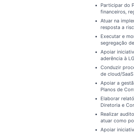
Participar do 
financeiros, re
Atuar na impl
resposta a risc
Executar e mon
segregação de 
Apoiar iniciat
aderência à L
Conduzir proce
de cloud/SaaS
Apoiar a gest
Planos de Con
Elaborar relató
Diretoria e Co
Realizar audit
atuar como pon
Apoiar iniciat