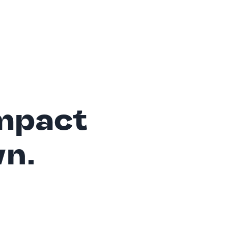
mpact
wn.