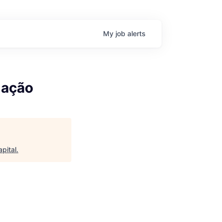
My
job
alerts
mação
pital
.