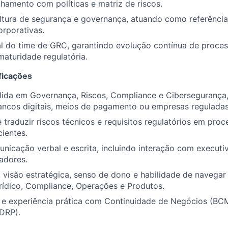
nhamento com políticas e matriz de riscos.
ltura de segurança e governança, atuando como referência
orporativas.
l do time de GRC, garantindo evolução contínua de process
maturidade regulatória.
ficações
lida em Governança, Riscos, Compliance e Cibersegurança,
ancos digitais, meios de pagamento ou empresas reguladas
traduzir riscos técnicos e requisitos regulatórios em proc
cientes.
nicação verbal e escrita, incluindo interação com executiv
adores.
co, visão estratégica, senso de dono e habilidade de navega
rídico, Compliance, Operações e Produtos.
e experiência prática com Continuidade de Negócios (BC
DRP).