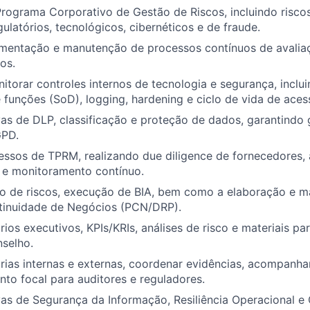
Programa Corporativo de Gestão de Riscos, incluindo risco
gulatórios, tecnológicos, cibernéticos e de fraude.
ementação e manutenção de processos contínuos de avaliaç
os.
itorar controles internos de tecnologia e segurança, inclu
funções (SoD), logging, hardening e ciclo de vida de aces
ivas de DLP, classificação e proteção de dados, garantindo
GPD.
ssos de TPRM, realizando due diligence de fornecedores, 
 e monitoramento contínuo.
ão de riscos, execução de BIA, bem como a elaboração e 
tinuidade de Negócios (PCN/DRP).
rios executivos, KPIs/KRIs, análises de risco e materiais pa
nselho.
orias internas e externas, coordenar evidências, acompanha
to focal para auditores e reguladores.
ivas de Segurança da Informação, Resiliência Operacional e