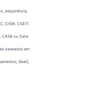
o, adquirência,
SC, CISM, CGEIT,
, CASB ou Data
oles baseados em
gamentos, BaaS,