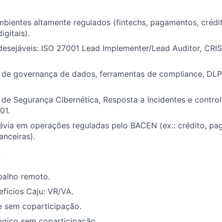
bientes altamente regulados (fintechs, pagamentos, crédit
igitais).
desejáveis: ISO 27001 Lead Implementer/Lead Auditor, CRI
de governança de dados, ferramentas de compliance, DLP
de Segurança Cibernética, Resposta a Incidentes e contr
01.
évia em operações reguladas pelo BACEN (ex.: crédito, pa
nanceiras).
s
balho remoto.
fícios Caju: VR/VA.
e sem coparticipação.
ógico sem coparticipação.