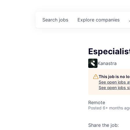
Search
jobs
Explore
companies
Especiali
Kanastra
This job is no 
See open jobs a
See open jobs si
Remote
Posted
6+ months ag
Share the job: