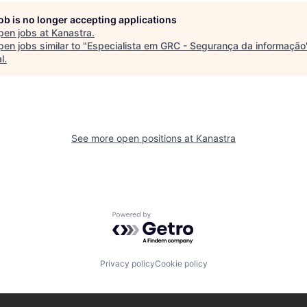
job is no longer accepting applications
pen jobs at
Kanastra
.
en jobs similar to "
Especialista em GRC - Segurança da informação
l
.
See more open positions at
Kanastra
Powered by Getro.com
Privacy policy
Cookie policy