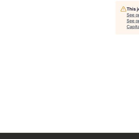
This 
See o
See op
Capita