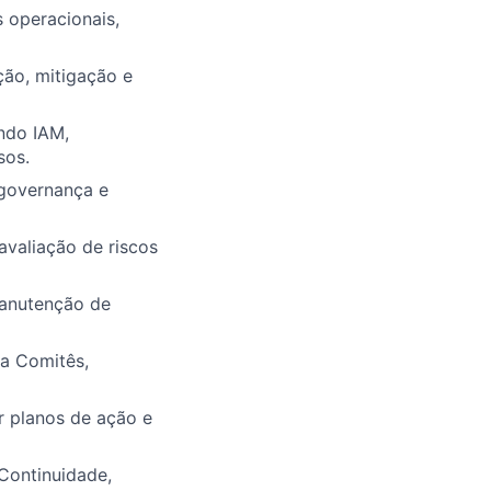
s operacionais,
ão, mitigação e
indo IAM,
sos.
 governança e
avaliação de riscos
manutenção de
ra Comitês,
r planos de ação e
 Continuidade,