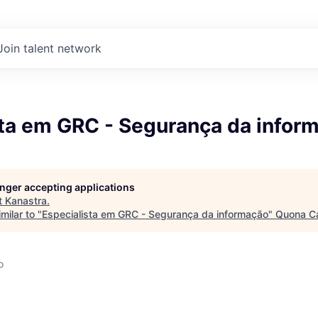
Join talent network
sta em GRC - Segurança da infor
longer accepting applications
t
Kanastra
.
milar to "
Especialista em GRC - Segurança da informação
"
Quona Ca
o