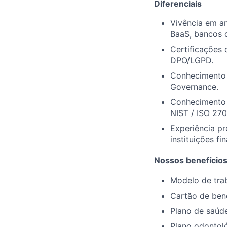
Diferenciais
Vivência em am
BaaS, bancos d
Certificações 
DPO/LGPD.
Conhecimento 
Governance.
Conhecimento 
NIST / ISO 270
Experiência pr
instituições fi
Nossos benefício
Modelo de tra
Cartão de bene
Plano de saúd
Plano odontol