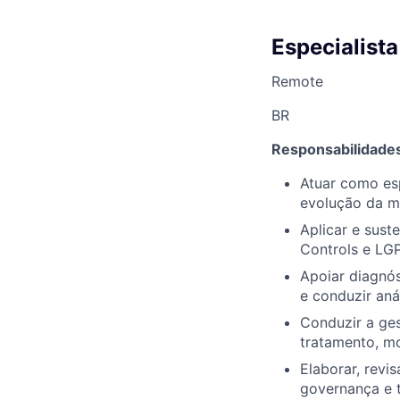
Especialist
Remote
BR
Responsabilidades
Atuar como esp
evolução da m
Aplicar e sus
Controls e LGP
Apoiar diagnós
e conduzir an
Conduzir a ges
tratamento, mo
Elaborar, revi
governança e t