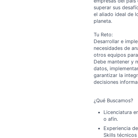
empresas del país 
superar sus desafí
el aliado ideal de 
planeta.
Tu Reto:
Desarrollar e impl
necesidades de an
otros equipos para
Debe mantener y m
datos, implementar
garantizar la integ
decisiones informa
¿Qué Buscamos?
Licenciatura e
o afín.
Experiencia de
Skills técnico