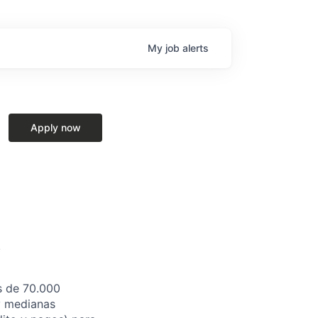
My
job
alerts
Apply now
!
s de 70.000
y medianas