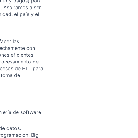
dito y pagos) para
o. Aspiramos a ser
dad, el país y el
facer las
trechamente con
nes eficientes.
procesamiento de
ocesos de ETL para
a toma de
niería de software
de datos.
Programación, Big