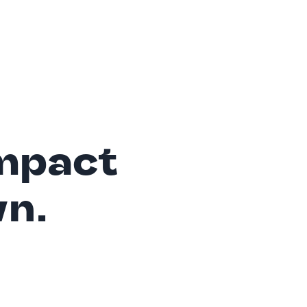
mpact
wn.