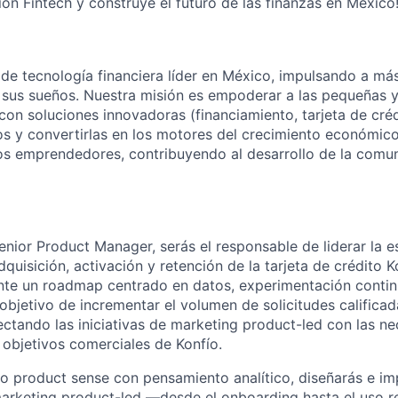
ión Fintech y construye el futuro de las finanzas en México
e tecnología financiera líder en México, impulsando a má
r sus sueños. Nuestra misión es empoderar a las pequeñas 
con soluciones innovadoras (financiamiento, tarjeta de cré
os y convertirlas en los motores del crecimiento económic
los emprendedores, contribuyendo al desarrollo de la comuni
ior Product Manager, serás el responsable de liderar la e
quisición, activación y retención de la tarjeta de crédito K
nte un roadmap centrado en datos, experimentación contin
 objetivo de incrementar el volumen de solicitudes calificad
ectando las iniciativas de marketing product-led con las ne
 objetivos comerciales de Konfío.
o product sense con pensamiento analítico, diseñarás e i
rketing product-led —desde el onboarding hasta el uso re