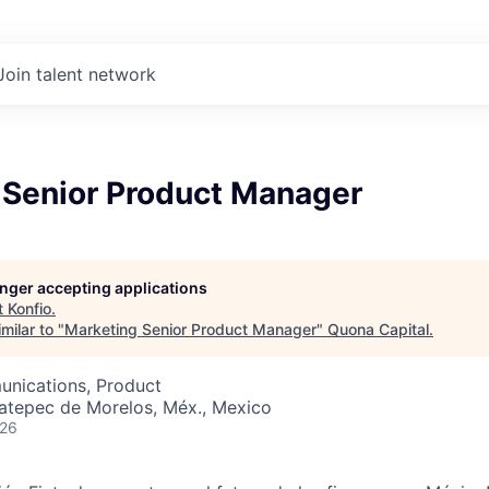
Join talent network
 Senior Product Manager
longer accepting applications
t
Konfio
.
milar to "
Marketing Senior Product Manager
"
Quona Capital
.
nications, Product
catepec de Morelos, Méx., Mexico
026