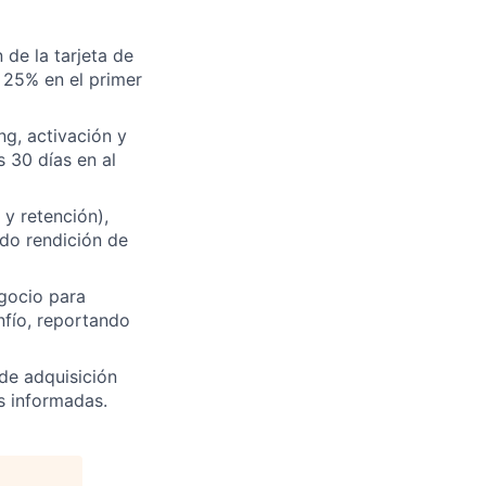
 de la tarjeta de
n 25% en el primer
g, activación y
s 30 días en al
 y retención),
do rendición de
egocio para
nfío, reportando
 de adquisición
s informadas.