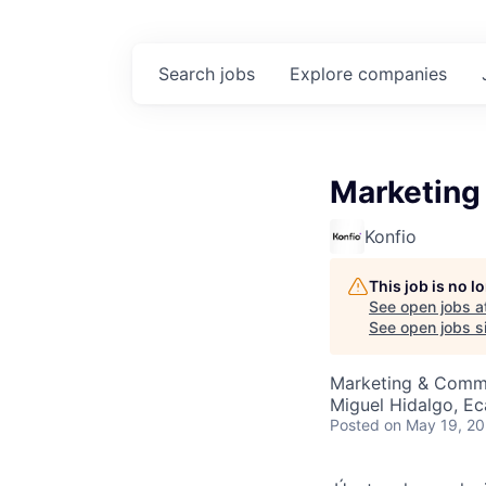
Search
jobs
Explore
companies
Marketing
Konfio
This job is no 
See open jobs a
See open jobs si
Marketing & Commu
Miguel Hidalgo, E
Posted
on May 19, 2