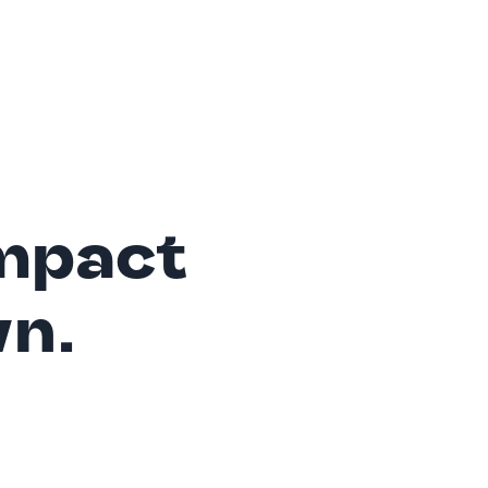
mpact
wn.