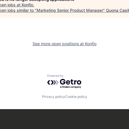
pen jobs at
Konfio
.
en jobs similar to "
Marketing Senior Product Manager
"
Quona Capit
See more open positions at
Konfio
Powered by Getro.com
Privacy policy
Cookie policy