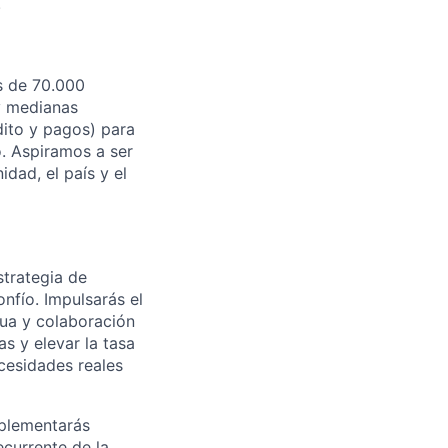
!
s de 70.000
y medianas
dito y pagos) para
o. Aspiramos a ser
dad, el país y el
strategia de
onfío. Impulsarás el
ua y colaboración
as y elevar la tasa
cesidades reales
mplementarás
currente de la