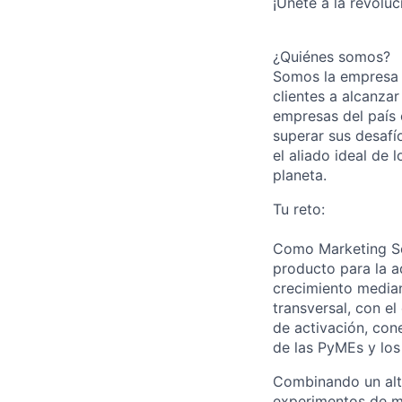
¡Únete a la revoluc
¿Quiénes somos?
Somos la empresa d
clientes a alcanza
empresas del país 
superar sus desafí
el aliado ideal de 
planeta.
Tu reto:
Como Marketing Sen
producto para la ad
crecimiento media
transversal, con el
de activación, con
de las PyMEs y los
Combinando un alt
experimentos de ma