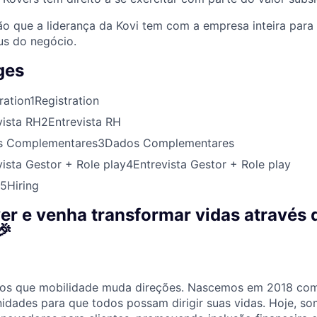
ão que a liderança da Kovi tem com a empresa inteira para
us do negócio.
ges
ration
1
Registration
vista RH
2
Entrevista RH
s Complementares
3
Dados Complementares
vista Gestor + Role play
4
Entrevista Gestor + Role play
5
Hiring
er e venha transformar vidas através 
🎉
mos que mobilidade muda direções. Nascemos em 2018 co
unidades para que todos possam dirigir suas vidas. Hoje, s