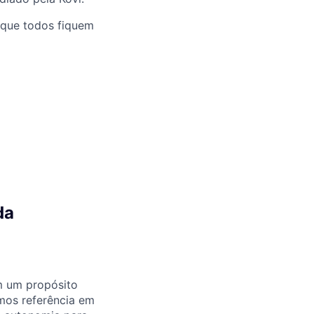
 que todos fiquem
da
m um propósito
omos referência em