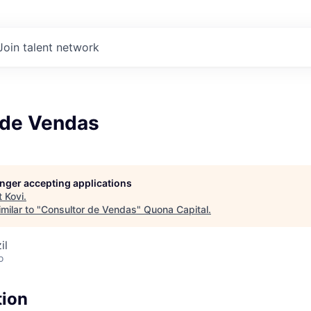
Join talent network
 de Vendas
longer accepting applications
t
Kovi
.
milar to "
Consultor de Vendas
"
Quona Capital
.
il
o
tion