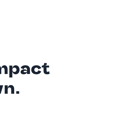
mpact
wn.