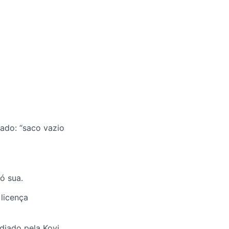
ado: “saco vazio
ó sua.
 licença
diado pela Kovi.