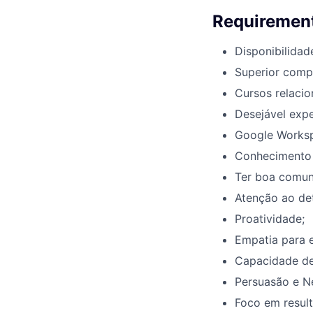
Requirement
Disponibilidad
Superior comp
Cursos relacio
Desejável expe
Google Works
Conhecimento 
Ter boa comuni
Atenção ao det
Proatividade;
Empatia para e
Capacidade de 
Persuasão e N
Foco em resul