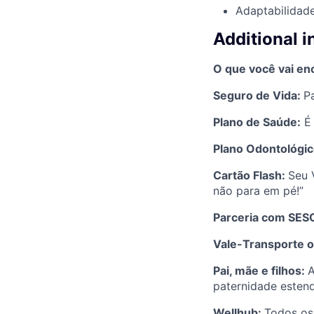
Adaptabilidade
Additional 
O que você vai enc
Seguro de Vida:
P
Plano de Saúde:
É 
Plano Odontológi
Cartão Flash:
Seu 
não para em pé!”
Parceria com SES
Vale-Transporte 
Pai, mãe e filhos:
A
paternidade estend
Wellhub:
Todos os 