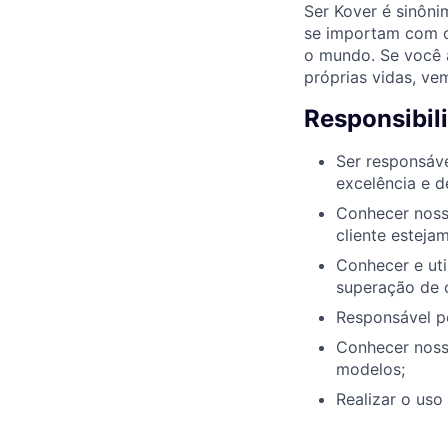
Ser Kover é sinôn
se importam com o
o mundo. Se você 
próprias vidas, ve
Responsibil
Ser responsáve
excelência e d
Conhecer noss
cliente esteja
Conhecer e uti
superação de 
Responsável po
Conhecer nosso
modelos;
Realizar o uso