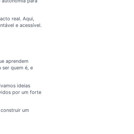
e autonomia para
cto real. Aqui,
tável e acessível.
 que aprendem
a ser quem é, e
ivamos ideias
idos por um forte
construir um