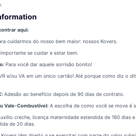
.
information
ontrar aqui:
ara cuidarmos do nosso bem maior: nossos Kovers.
importante se cuidar e estar bem.
co:
Para você dar aquele sorrisão bonito!
VR e/ou VA em um único cartão! Até porque como diz o dit
C:
Adesão ao benefício depois de 90 dias de contrato.
ou Vale-Combustível:
A escolha de como você se move é s
uxílio creche, licença maternidade estendida de 180 dias e
ida de 20 dias.
Kovers têm direito a se exercitar com parte do valor subsi