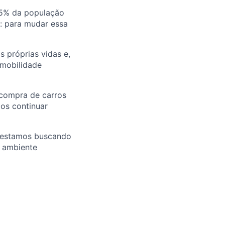
25% da população
u: para mudar essa
 próprias vidas e,
 mobilidade
 compra de carros
mos continuar
E estamos buscando
m ambiente