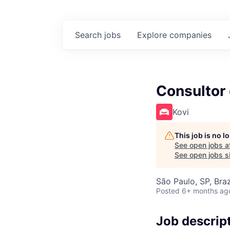
Search
jobs
Explore
companies
Consultor
Kovi
This job is no 
See open jobs a
See open jobs si
São Paulo, SP, Braz
Posted
6+ months ag
Job descrip