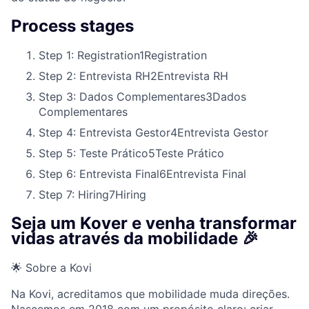
Process stages
Step 1: Registration
1
Registration
Step 2: Entrevista RH
2
Entrevista RH
Step 3: Dados Complementares
3
Dados
Complementares
Step 4: Entrevista Gestor
4
Entrevista Gestor
Step 5: Teste Prático
5
Teste Prático
Step 6: Entrevista Final
6
Entrevista Final
Step 7: Hiring
7
Hiring
Seja um Kover e venha transformar
vidas através da mobilidade 🎉
🌟 Sobre a Kovi
Na Kovi, acreditamos que mobilidade muda direções.
Nascemos em 2018 com um propósito claro: criar