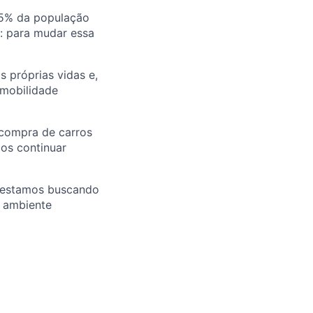
25% da população
u: para mudar essa
 próprias vidas e,
 mobilidade
 compra de carros
mos continuar
E estamos buscando
m ambiente