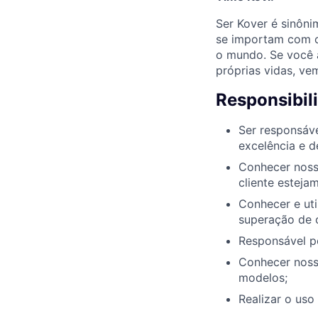
Ser Kover é sinôn
se importam com o
o mundo. Se você 
próprias vidas, ve
Responsibil
Ser responsáve
excelência e d
Conhecer noss
cliente esteja
Conhecer e uti
superação de 
Responsável po
Conhecer nosso
modelos;
Realizar o uso