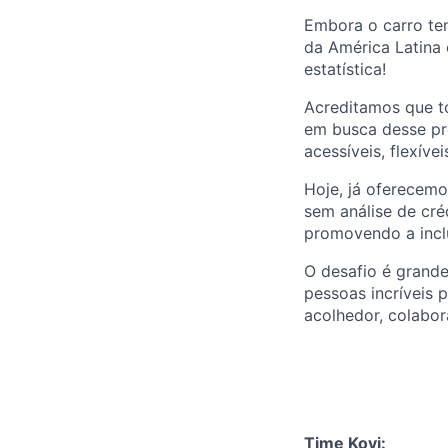
Embora o carro te
da América Latina 
estatística!
Acreditamos que to
em busca desse pro
acessíveis, flexívei
Hoje, já oferecemo
sem análise de cré
promovendo a inclu
O desafio é grande
pessoas incríveis 
acolhedor, colabo
Time Kovi: