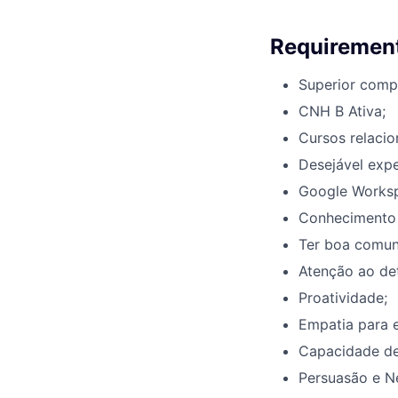
Requirement
Superior comp
CNH B Ativa;
Cursos relacio
Desejável expe
Google Works
Conhecimento 
Ter boa comuni
Atenção ao det
Proatividade;
Empatia para e
Capacidade de 
Persuasão e N