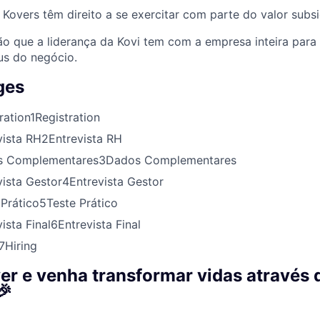
Kovers têm direito a se exercitar com parte do valor subsi
ão que a liderança da Kovi tem com a empresa inteira para
us do negócio.
ges
ration
1
Registration
vista RH
2
Entrevista RH
s Complementares
3
Dados Complementares
vista Gestor
4
Entrevista Gestor
 Prático
5
Teste Prático
ista Final
6
Entrevista Final
7
Hiring
er e venha transformar vidas através 
🎉