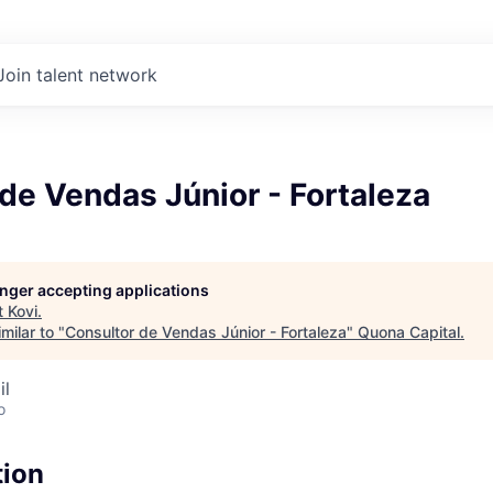
Join talent network
de Vendas Júnior - Fortaleza
longer accepting applications
t
Kovi
.
milar to "
Consultor de Vendas Júnior - Fortaleza
"
Quona Capital
.
il
o
tion