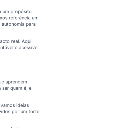
m um propósito
omos referência em
e autonomia para
cto real. Aqui,
tável e acessível.
 que aprendem
a ser quem é, e
ivamos ideias
idos por um forte