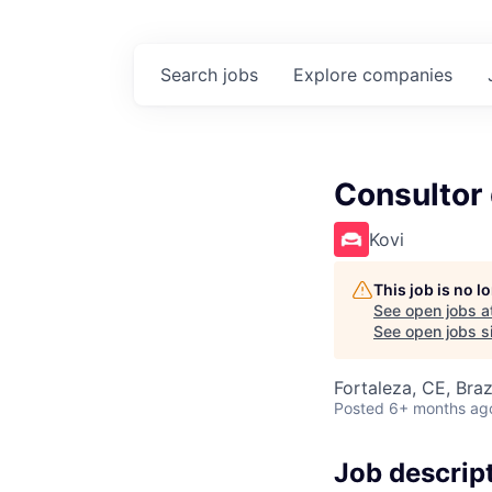
Search
jobs
Explore
companies
Consultor 
Kovi
This job is no 
See open jobs a
See open jobs si
Fortaleza, CE, Braz
Posted
6+ months ag
Job descrip