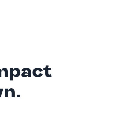
mpact
wn.