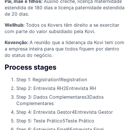
Pai, mãe e filhos:
Auxílio creche, licença maternidade
estendida de 180 dias e licença paternidade estendida
de 20 dias.
Wellhub:
Todos os Kovers têm direito a se exercitar
com parte do valor subsidiado pela Kovi.
Kovenção:
A reunião que a liderança da Kovi tem com
a empresa inteira para que todos fiquem por dentro
do status do negócio.
Process stages
Step 1: Registration
1
Registration
Step 2: Entrevista RH
2
Entrevista RH
Step 3: Dados Complementares
3
Dados
Complementares
Step 4: Entrevista Gestor
4
Entrevista Gestor
Step 5: Teste Prático
5
Teste Prático
Step 6: Entrevista Final
6
Entrevista Final