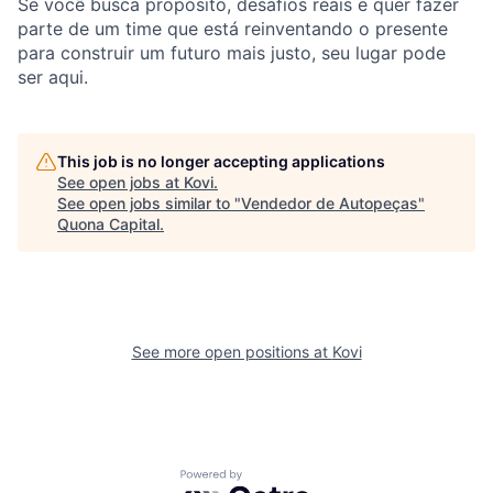
Se você busca propósito, desafios reais e quer fazer
parte de um time que está reinventando o presente
para construir um futuro mais justo, seu lugar pode
ser aqui.
This job is no longer accepting applications
See open jobs at
Kovi
.
See open jobs similar to "
Vendedor de Autopeças
"
Quona Capital
.
See more open positions at
Kovi
Powered by Getro.com