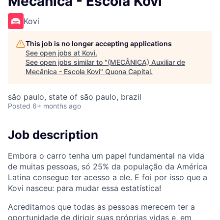
Mecânica - Escola Kovi
Kovi
This job is no longer accepting applications
See open jobs at
Kovi
.
See open jobs similar to "
(MECÂNICA) Auxiliar de
Mecânica - Escola Kovi
"
Quona Capital
.
são paulo, state of são paulo, brazil
Posted
6+ months ago
Job description
Embora o carro tenha um papel fundamental na vida
de muitas pessoas, só 25% da população da América
Latina consegue ter acesso a ele. E foi por isso que a
Kovi nasceu: para mudar essa estatística!
Acreditamos que todas as pessoas merecem ter a
oportunidade de dirigir suas próprias vidas e, em