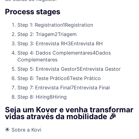
Process stages
Step 1: Registration
1
Registration
Step 2: Triagem
2
Triagem
Step 3: Entrevista RH
3
Entrevista RH
Step 4: Dados Complementares
4
Dados
Complementares
Step 5: Entrevista Gestor
5
Entrevista Gestor
Step 6: Teste Prático
6
Teste Prático
Step 7: Entrevista Final
7
Entrevista Final
Step 8: Hiring
8
Hiring
Seja um Kover e venha transformar
vidas através da mobilidade 🎉
🌟 Sobre a Kovi