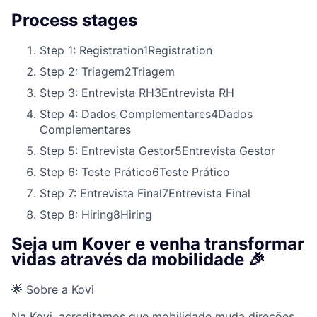
Process stages
Step 1: Registration
1
Registration
Step 2: Triagem
2
Triagem
Step 3: Entrevista RH
3
Entrevista RH
Step 4: Dados Complementares
4
Dados
Complementares
Step 5: Entrevista Gestor
5
Entrevista Gestor
Step 6: Teste Prático
6
Teste Prático
Step 7: Entrevista Final
7
Entrevista Final
Step 8: Hiring
8
Hiring
Seja um Kover e venha transformar
vidas através da mobilidade 🎉
🌟 Sobre a Kovi
Na Kovi, acreditamos que mobilidade muda direções.