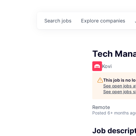
Search
jobs
Explore
companies
Tech Mana
Kovi
This job is no 
See open jobs a
See open jobs si
Remote
Posted
6+ months ag
Job descrip