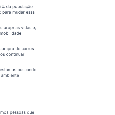
25% da população
u: para mudar essa
 próprias vidas e,
 mobilidade
 compra de carros
mos continuar
E estamos buscando
m ambiente
mamos pessoas que