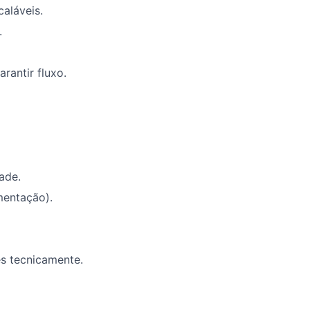
aláveis.
.
rantir fluxo.
dade.
mentação).
es tecnicamente.