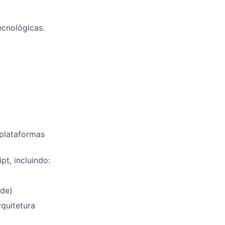
ecnológicas.
 plataformas
t, incluindo:
ade)
quitetura