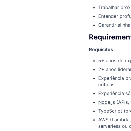
Trabalhar próx
Entender profu
Garantir alinh
Requirement
Requisitos
5+ anos de ex
2+ anos lidera
Experiência p
críticas;
Experiência só
Node.js
(APIs, 
TypeScript (pr
AWS (Lambda, 
serverless ou 