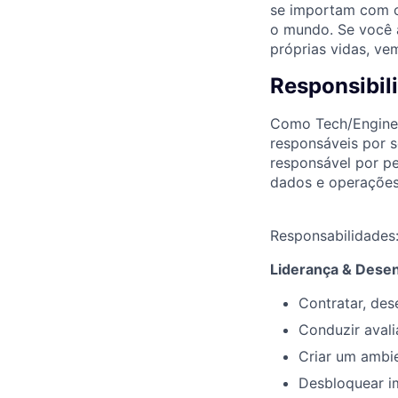
se importam com o
o mundo. Se você 
próprias vidas, ve
Responsibil
Como Tech/Enginee
responsáveis por s
responsável por pe
dados e operações
Responsabilidades
Liderança & Dese
Contratar, des
Conduzir avali
Criar um ambie
Desbloquear im