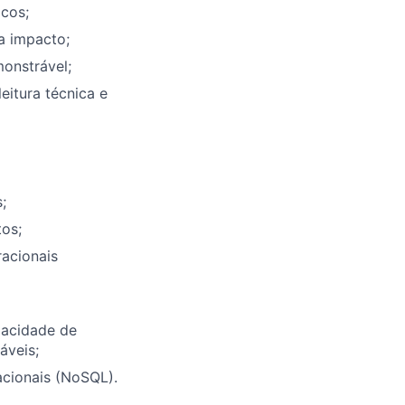
cos;
 a impacto;
onstrável;
eitura técnica e
;
tos;
acionais
pacidade de
áveis;
acionais (NoSQL).