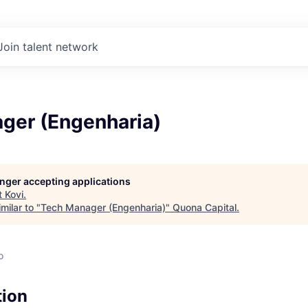
Join talent network
ger (Engenharia)
longer accepting applications
t
Kovi
.
milar to "
Tech Manager (Engenharia)
"
Quona Capital
.
o
tion