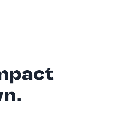
mpact
wn.