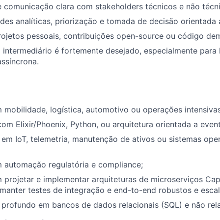
 comunicação clara com stakeholders técnicos e não técni
ades analíticas, priorização e tomada de decisão orientada
ojetos pessoais, contribuições open-source ou código dem
a intermediário é fortemente desejado, especialmente para l
ssíncrona.
 mobilidade, logística, automotivo ou operações intensivas
com Elixir/Phoenix, Python, ou arquitetura orientada a even
m IoT, telemetria, manutenção de ativos ou sistemas oper
m automação regulatória e compliance;
 projetar e implementar arquiteturas de microserviços Ca
manter testes de integração e end-to-end robustos e escal
profundo em bancos de dados relacionais (SQL) e não rel