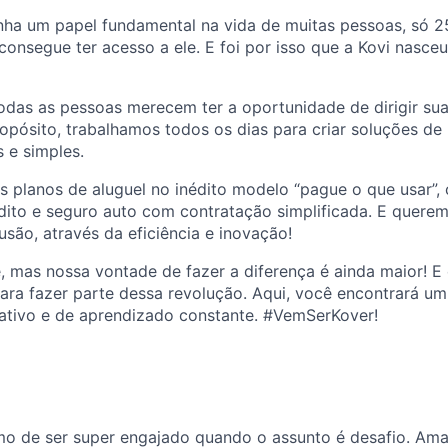
nha um papel fundamental na vida de muitas pessoas, só 
consegue ter acesso a ele. E foi por isso que a Kovi nasce
das as pessoas merecem ter a oportunidade de dirigir suas
pósito, trabalhamos todos os dias para criar soluções de
s e simples.
s planos de aluguel no inédito modelo “pague o que usar”,
dito e seguro auto com contratação simplificada. E quere
são, através da eficiência e inovação!
, mas nossa vontade de fazer a diferença é ainda maior! 
para fazer parte dessa revolução. Aqui, você encontrará u
rativo e de aprendizado constante. #VemSerKover!
imo de ser super engajado quando o assunto é desafio. A