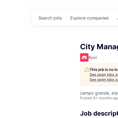
Search
jobs
Explore
companies
City Mana
Kovi
This job is no 
See open jobs a
See open jobs si
campo grande, stat
Posted
6+ months ag
Job descrip