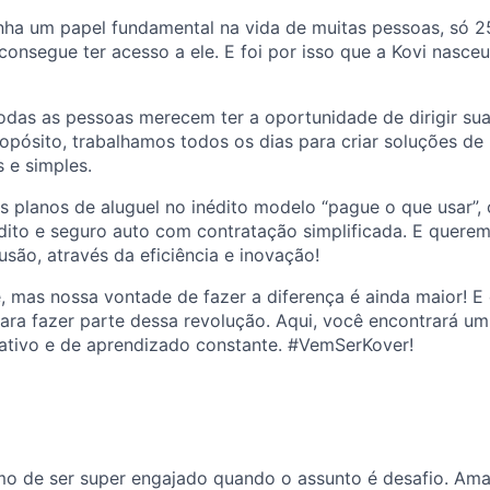
nha um papel fundamental na vida de muitas pessoas, só 
consegue ter acesso a ele. E foi por isso que a Kovi nasce
das as pessoas merecem ter a oportunidade de dirigir suas
pósito, trabalhamos todos os dias para criar soluções de
s e simples.
s planos de aluguel no inédito modelo “pague o que usar”,
dito e seguro auto com contratação simplificada. E quere
são, através da eficiência e inovação!
, mas nossa vontade de fazer a diferença é ainda maior! 
para fazer parte dessa revolução. Aqui, você encontrará u
rativo e de aprendizado constante. #VemSerKover!
imo de ser super engajado quando o assunto é desafio. A