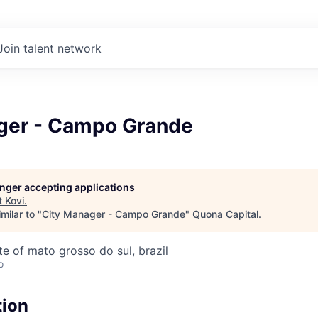
Join talent network
ger - Campo Grande
longer accepting applications
t
Kovi
.
milar to "
City Manager - Campo Grande
"
Quona Capital
.
e of mato grosso do sul, brazil
o
tion