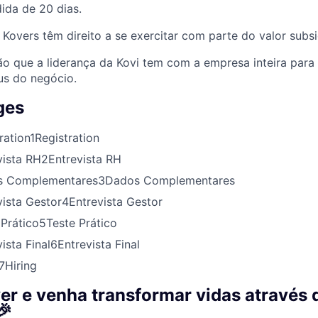
ida de 20 dias.
Kovers têm direito a se exercitar com parte do valor subsi
ão que a liderança da Kovi tem com a empresa inteira para
us do negócio.
ges
ration
1
Registration
vista RH
2
Entrevista RH
s Complementares
3
Dados Complementares
vista Gestor
4
Entrevista Gestor
 Prático
5
Teste Prático
ista Final
6
Entrevista Final
7
Hiring
er e venha transformar vidas através 
🎉