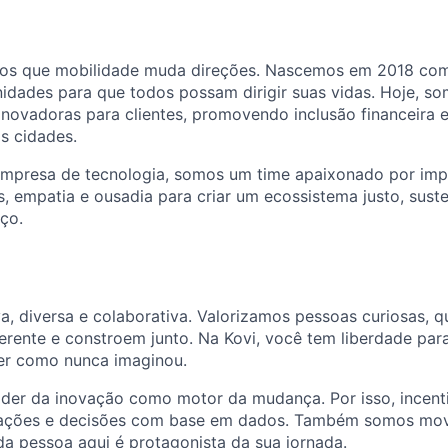
mos que mobilidade muda direções. Nascemos em 2018 co
unidades para que todos possam dirigir suas vidas. Hoje, s
inovadoras para clientes, promovendo inclusão financeira 
s cidades.
mpresa de tecnologia, somos um time apaixonado por impa
empatia e ousadia para criar um ecossistema justo, susten
ço.
va, diversa e colaborativa. Valorizamos pessoas curiosas,
erente e constroem junto. Na Kovi, você tem liberdade par
er como nunca imaginou.
der da inovação como motor da mudança. Por isso, incent
tações e decisões com base em dados. Também somos mov
a pessoa aqui é protagonista da sua jornada.