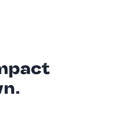
mpact
wn.