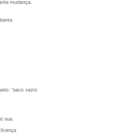
tante mudança.
iente.
ado: “saco vazio
ó sua.
 licença