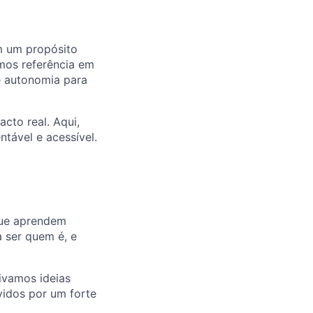
m um propósito
omos referência em
e autonomia para
cto real. Aqui,
tável e acessível.
 que aprendem
a ser quem é, e
ivamos ideias
idos por um forte