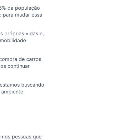
25% da população
u: para mudar essa
 próprias vidas e,
 mobilidade
 compra de carros
mos continuar
E estamos buscando
m ambiente
mamos pessoas que