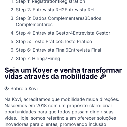
Step 1: Registration
1
Registration
Step 2: Entrevista RH
2
Entrevista RH
Step 3: Dados Complementares
3
Dados
Complementares
Step 4: Entrevista Gestor
4
Entrevista Gestor
Step 5: Teste Prático
5
Teste Prático
Step 6: Entrevista Final
6
Entrevista Final
Step 7: Hiring
7
Hiring
Seja um Kover e venha transformar
vidas através da mobilidade 🎉
🌟 Sobre a Kovi
Na Kovi, acreditamos que mobilidade muda direções.
Nascemos em 2018 com um propósito claro: criar
oportunidades para que todos possam dirigir suas
vidas. Hoje, somos referência em oferecer soluções
inovadoras para clientes, promovendo inclusão