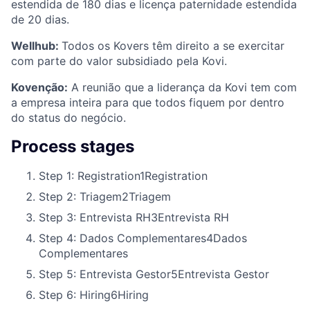
estendida de 180 dias e licença paternidade estendida
de 20 dias.
Wellhub:
Todos os Kovers têm direito a se exercitar
com parte do valor subsidiado pela Kovi.
Kovenção:
A reunião que a liderança da Kovi tem com
a empresa inteira para que todos fiquem por dentro
do status do negócio.
Process stages
Step 1: Registration
1
Registration
Step 2: Triagem
2
Triagem
Step 3: Entrevista RH
3
Entrevista RH
Step 4: Dados Complementares
4
Dados
Complementares
Step 5: Entrevista Gestor
5
Entrevista Gestor
Step 6: Hiring
6
Hiring