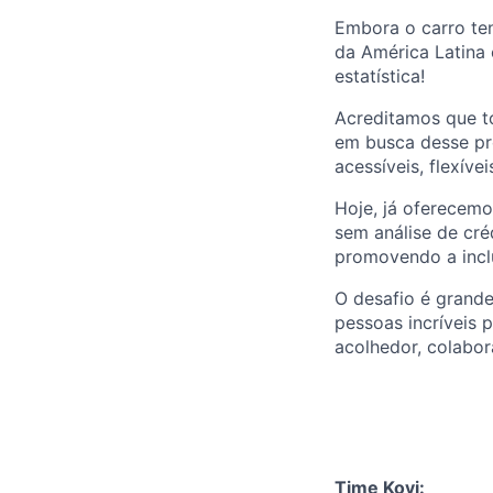
Embora o carro te
da América Latina 
estatística!
Acreditamos que to
em busca desse pro
acessíveis, flexívei
Hoje, já oferecemo
sem análise de cré
promovendo a inclu
O desafio é grande
pessoas incríveis 
acolhedor, colabo
Time Kovi: