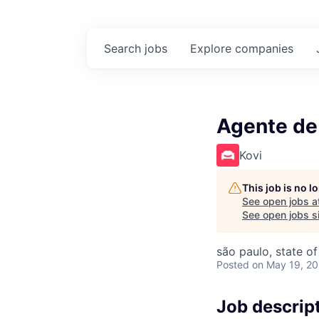
Search
jobs
Explore
companies
Agente de
Kovi
This job is no 
See open jobs a
See open jobs si
são paulo, state of
Posted
on May 19, 2
Job descrip