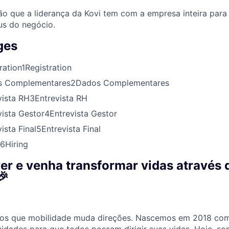
ão que a liderança da Kovi tem com a empresa inteira para
us do negócio.
ges
ration
1
Registration
s Complementares
2
Dados Complementares
vista RH
3
Entrevista RH
vista Gestor
4
Entrevista Gestor
ista Final
5
Entrevista Final
6
Hiring
er e venha transformar vidas através 
🎉
mos que mobilidade muda direções. Nascemos em 2018 co
unidades para que todos possam dirigir suas vidas. Hoje, s