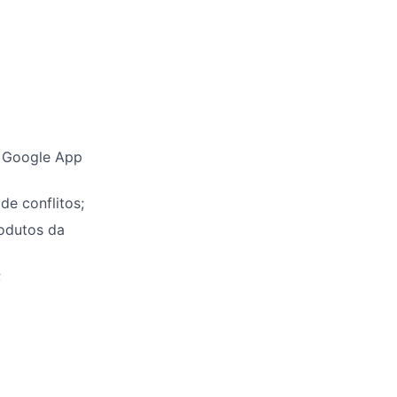
o Google App
e conflitos;
rodutos da
;