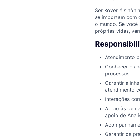
Ser Kover é sinôn
se importam com o
o mundo. Se você 
próprias vidas, ve
Responsibil
Atendimento pr
Conhecer plan
processos;
Garantir alinh
atendimento co
Interações com
Apoio às dema
apoio de Anali
Acompanhament
Garantir os p