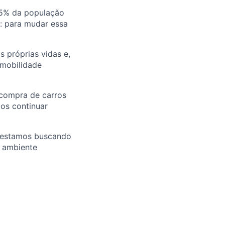
25% da população
u: para mudar essa
 próprias vidas e,
 mobilidade
 compra de carros
mos continuar
E estamos buscando
m ambiente