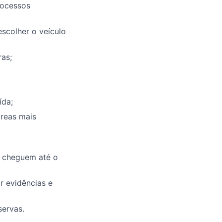
rocessos
scolher o veículo
ras;
ída;
áreas mais
s cheguem até o
r evidências e
servas.