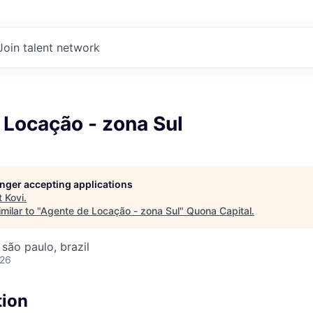
Join talent network
 Locação - zona Sul
longer accepting applications
t
Kovi
.
milar to "
Agente de Locação - zona Sul
"
Quona Capital
.
 são paulo, brazil
026
tion