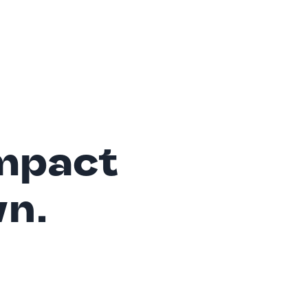
mpact
wn.