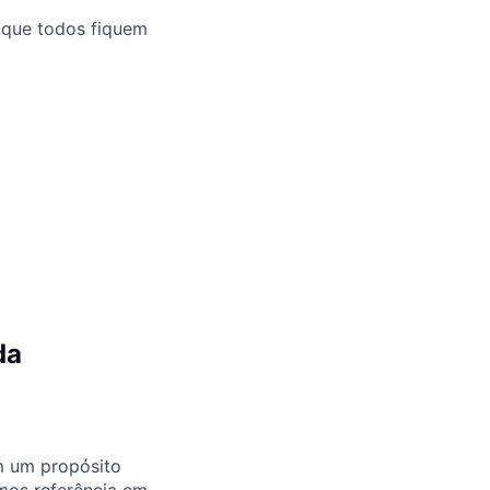
 que todos fiquem
da
m um propósito
omos referência em